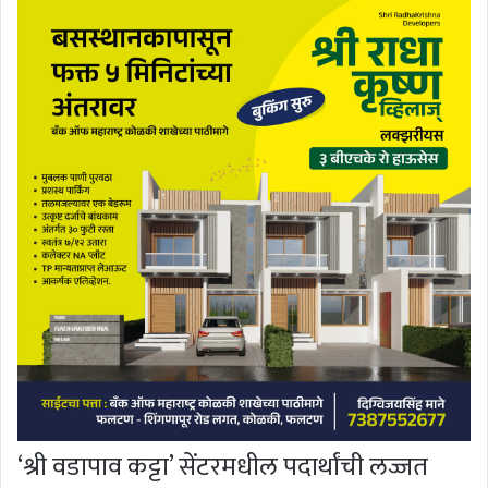
‘श्री वडापाव कट्टा’ सेंटरमधील पदार्थांची लज्जत