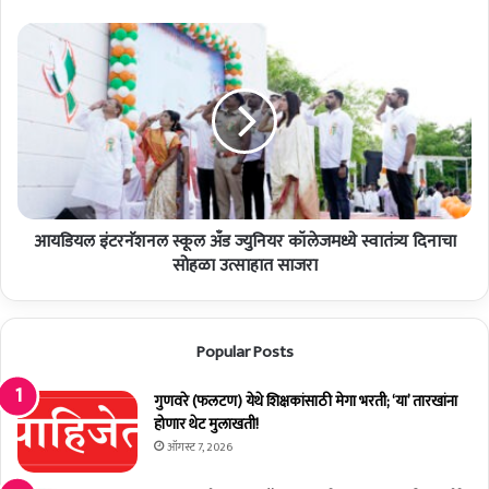
मे
गा
आ
भ
य
र
डि
ती
य
;
ल
वा
इं
चा
ट
स
र
वि
नॅ
स्त
आयडियल इंटरनॅशनल स्कूल अँड ज्युनियर कॉलेजमध्ये स्वातंत्र्य दिनाचा
श
र
न
सोहळा उत्साहात साजरा
ल
स्कू
ल
Popular Posts
अँ
ड
ज्यु
गुणवरे (फलटण) येथे शिक्षकांसाठी मेगा भरती; ‘या’ तारखांना
नि
होणार थेट मुलाखती!
य
ऑगस्ट 7, 2026
र