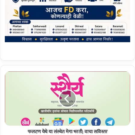
फ
ल
ट
ण
ये
थे
या
सं
स्थे
फलटण येथे या संस्थेत मेगा भरती; वाचा सविस्तर
त