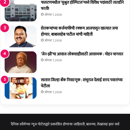
कॉ
फलटणमधील ‘सुश्रुत हॉस्पिटल’मध्ये विविध पदांसाठी तातडीने
ले
भरती!
ज
ऑगस्ट 7, 2026
म
ध्ये
शेतकर्‍यांच्या कर्जमाफीची रक्कम आजपासून खात्यात जमा
स्वा
होणार; बाबासाहेब पाटील यांची माहिती
तं
ऑगस्ट 7, 2026
त्र्य
दि
‘जेन-झी’चा आवाज लोकशाहीसाठी आवश्यक : मोहन भागवत
ना
ऑगस्ट 7, 2026
चा
सो
ह
सातारा जिल्हा बँक निवडणूक : शंभूराज देसाई शरद पवारांच्या
ळा
भेटीला
उ
त्सा
ऑगस्ट 7, 2026
हा
त
सा
ज
रा
दैनिक स्थैर्यच्या न्यूज पोर्टलद्वारे प्रकाशित होणाऱ्या जाहिराती, बातम्या, लेखांसह इतर सर्व