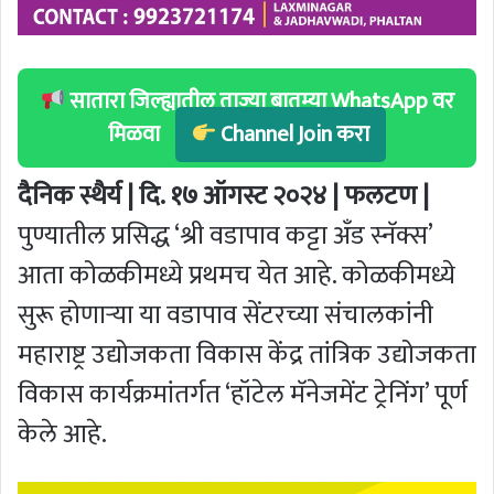
सातारा जिल्ह्यातील ताज्या बातम्या WhatsApp वर
मिळवा
Channel Join करा
दैनिक स्थैर्य | दि. १७ ऑगस्ट २०२४ | फलटण |
पुण्यातील प्रसिद्ध ‘श्री वडापाव कट्टा अँड स्नॅक्स’
आता कोळकीमध्ये प्रथमच येत आहे. कोळकीमध्ये
सुरू होणार्‍या या वडापाव सेंटरच्या संचालकांनी
महाराष्ट्र उद्योजकता विकास केंद्र तांत्रिक उद्योजकता
विकास कार्यक्रमांतर्गत ‘हॉटेल मॅनेजमेंट ट्रेनिंग’ पूर्ण
केले आहे.