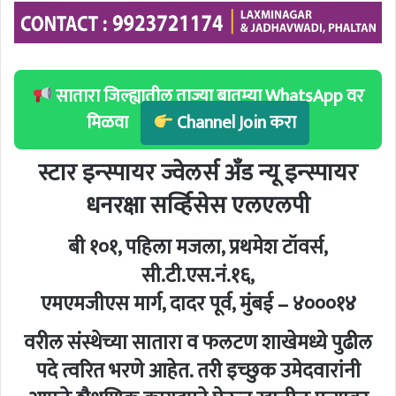
सातारा जिल्ह्यातील ताज्या बातम्या WhatsApp वर
मिळवा
Channel Join करा
स्टार इन्स्पायर ज्वेलर्स अँड न्यू इन्स्पायर
धनरक्षा सर्व्हिसेस एलएलपी
बी १०१, पहिला मजला, प्रथमेश टॉवर्स,
सी.टी.एस.नं.१६,
एमएमजीएस मार्ग, दादर पूर्व, मुंबई – ४०००१४
वरील संस्थेच्या सातारा व फलटण शाखेमध्ये पुढील
पदे त्वरित भरणे आहेत. तरी इच्छुक उमेदवारांनी