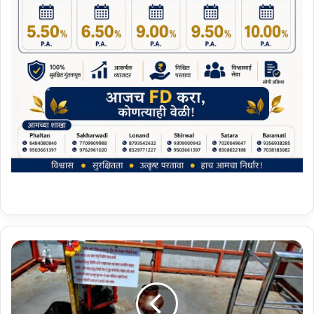
श्रा
व
णी
सो
म