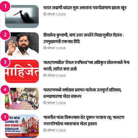
वि
अँ
कां
ड
घरात लग्नाची धांदल सुरू असताना नवरदेवाचाच झाला खून
ची
स्नॅ
ऑगस्ट 7, 2026
ग
क्स
र्दी
’
ची
शिवसेना कुणाची, याचं उत्तर जनतेने निवडणुकीत दिलंय :
ल
उपमुख्यमंत्री एकनाथ शिंदे
ज्ज
ऑगस्ट 7, 2026
त
आ
फलटणमधील ‘रॉयल एनफिल्ड’च्या अधिकृत शोरूममध्ये मेगा
ता
भरती; त्वरित करा अर्ज!
फ
ऑगस्ट 7, 2026
ल
ट
फलटणमध्ये वर्षावास प्रवचन मालेला उत्स्फूर्त प्रतिसाद;
ण
धम्मप्रचाराचा मोठा संकल्प
क
ऑगस्ट 7, 2026
रां
च्या
चायनीज मांजा विकल्यास थेट दुकान परवाना रद्द; फलटण
से
नगरपरिषदेचा व्यापाऱ्यांना मोठा इशारा
वे
त
ऑगस्ट 7, 2026
.