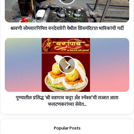
वा
र
नि
मि
श्रावणी सोमवारनिमित्त वनदेवशेरी येथील शिवमंदिरात भाविकांची गर्दी
त्त
व
न
पु
दे
ण्या
व
ती
शे
ल
री
प्र
ये
सि
थी
द्ध
ल
‘
शि
श्री
व
पुण्यातील प्रसिद्ध ‘श्री वडापाव कट्टा अँड स्नॅक्स’ची लज्जत आता
व
मं
डा
फलटणकरांच्या सेवेत...
दि
पा
रा
व
त
क
Popular Posts
भा
ट्टा