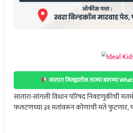
सातारा जिल्ह्यातील ताज्या बातम्या W
सातारा-सांगली विधान परिषद निवडणुकीची मतमोजण
फलटणच्या ३१ मतांवरून कोणाची मते फुटणार, याकड