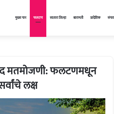
मुख्य पान
फलटण
सातारा जिल्हा
बारामती
प्रादेशिक
संपा
िषद मतमोजणी: फलटणमधून
वांचे लक्ष