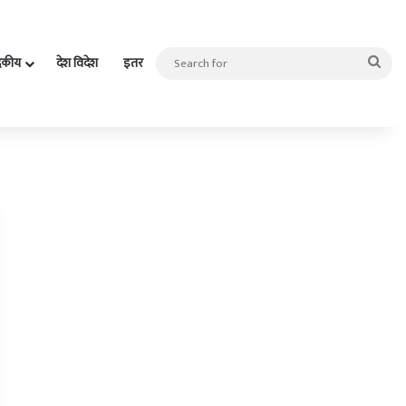
Sea
दकीय
देश विदेश
इतर
for