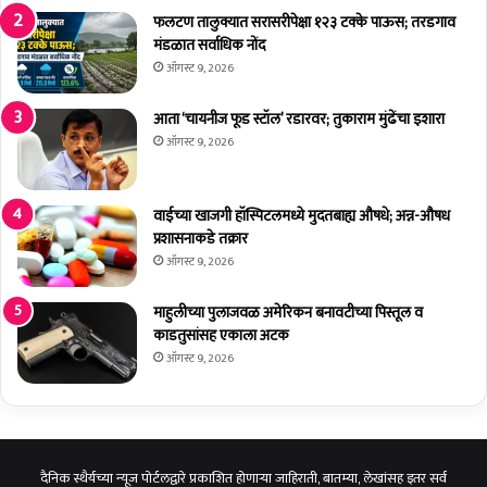
त
म
फलटण तालुक्यात सरासरीपेक्षा १२३ टक्के पाऊस; तरडगाव
तं
मंडळात सर्वाधिक नोंद
फु
ऑगस्ट 9, 2026
ट
ली
आता ‘चायनीज फूड स्टॉल’ रडारवर; तुकाराम मुंढेंचा इशारा
,
ऑगस्ट 9, 2026
म
हा
पौ
वाईच्या खाजगी हॉस्पिटलमध्ये मुदतबाह्य औषधे; अन्न-औषध
र
प्रशासनाकडे तक्रार
प
ऑगस्ट 9, 2026
दी
रा
माहुलीच्या पुलाजवळ अमेरिकन बनावटीच्या पिस्तूल व
ष्ट्र
काडतुसांसह एकाला अटक
वा
दी
ऑगस्ट 9, 2026
चे
दि
ग्वि
ज
य
दैनिक स्थैर्यच्या न्यूज पोर्टलद्वारे प्रकाशित होणाऱ्या जाहिराती, बातम्या, लेखांसह इतर सर्व