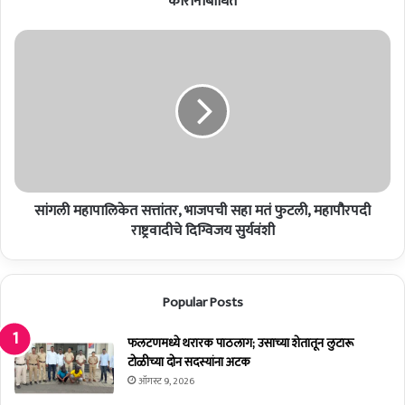
कोरोनाबाधित
र
जि
सां
ल्ह्या
ग
ती
ली
ल
म
३
हा
६
पा
सं
लि
श
के
यि
त
तां
सांगली महापालिकेत सत्तांतर, भाजपची सहा मतं फुटली, महापौरपदी
स
चे
त्तां
राष्ट्रवादीचे दिग्विजय सुर्यवंशी
अ
त
ह
र
वा
,
Popular Posts
ल
भा
को
ज
रो
प
फलटणमध्ये थरारक पाठलाग; उसाच्या शेतातून लुटारू
ना
ची
टोळीच्या दोन सदस्यांना अटक
बा
स
ऑगस्ट 9, 2026
धि
हा