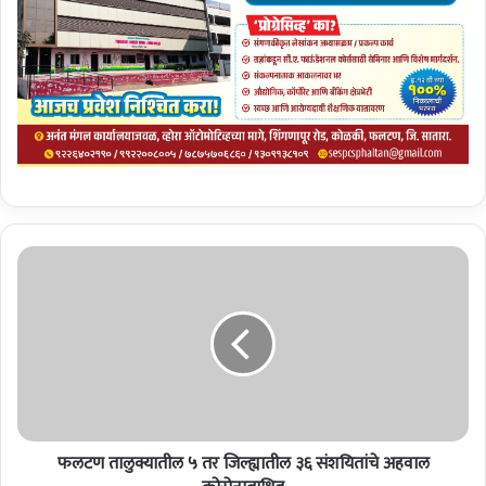
फ
ल
ट
ण
ता
लु
क्या
ती
ल
फलटण तालुक्यातील ५ तर जिल्ह्यातील ३६ संशयितांचे अहवाल
५
त