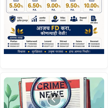
फ
ल
ट
ण
:
आ