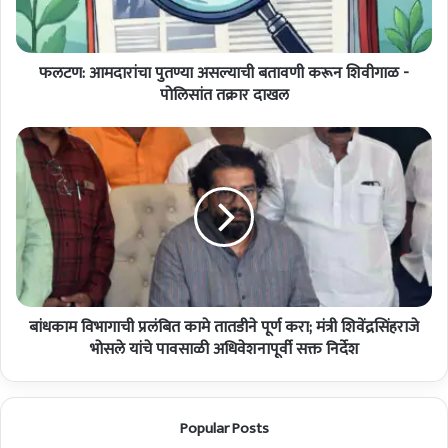
म
दा
रां
फलटण: आमदारांचा पुतण्या असल्याची बतावणी करून शिवीगाळ -
चा
पु
पोलिसांत तक्रार दाखल
त
ण्या
बां
अ
ध
स
का
ल्या
म
ची
वि
ब
भा
ता
गा
व
ची
णी
प्र
क
बांधकाम विभागाची प्रलंबित कामे तातडीने पूर्ण करा; मंत्री शिवेंद्रसिंहराजे
लं
रू
बि
भोसले यांचे पावसाळी अधिवेशनापूर्वी सक्त निर्देश
न
त
शि
का
वी
मे
Popular Posts
गा
ता