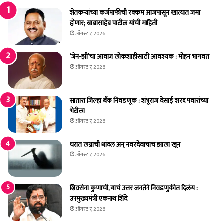
ळ
त
-
डी
शेतकर्‍यांच्या कर्जमाफीची रक्कम आजपासून खात्यात जमा
पो
ने
होणार; बाबासाहेब पाटील यांची माहिती
लि
पू
ऑगस्ट 7, 2026
सां
र्ण
त
क
‘जेन-झी’चा आवाज लोकशाहीसाठी आवश्यक : मोहन भागवत
त
रा
ऑगस्ट 7, 2026
क्रा
;
र
मं
दा
त्री
सातारा जिल्हा बँक निवडणूक : शंभूराज देसाई शरद पवारांच्या
ख
शि
भेटीला
ल
वें
ऑगस्ट 7, 2026
द्र
सिं
घरात लग्नाची धांदल अन् नवरदेवाचाच झाला खून
ह
ऑगस्ट 7, 2026
रा
जे
भो
शिवसेना कुणाची, याचं उत्तर जनतेने निवडणुकीत दिलंय :
स
उपमुख्यमंत्री एकनाथ शिंदे
ले
यां
ऑगस्ट 7, 2026
चे