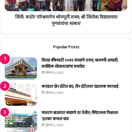
विद्यालयात
गुणवंतांचा
सत्कार
जिंती: कठोर परिश्रमानेच ध्येयपूर्ती शक्य; श्री जितोबा विद्यालयात
गुणवंतांचा सत्कार
Popular Posts
जिल्हा बँकेसाठी २०११ संस्थांचे ठराव; भाजपची आघाडी,
सर्वाधिक सोसायट्यांचा समावेश
ऑगस्ट 6, 2026
कराडात दोन हॉटेल बंद; तीन हॉटेलवर दंडात्मक कारवाई
ऑगस्ट 6, 2026
फलटण बाजारात कांद्याचे दर तेजीत; क्विंटलला मिळाला
‘इतका’ कमाल भाव
ऑगस्ट 5, 2026