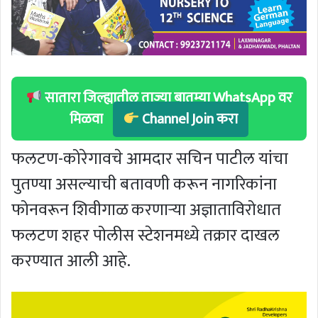
सातारा जिल्ह्यातील ताज्या बातम्या WhatsApp वर
मिळवा
Channel Join करा
फलटण-कोरेगावचे आमदार सचिन पाटील यांचा
पुतण्या असल्याची बतावणी करून नागरिकांना
फोनवरून शिवीगाळ करणाऱ्या अज्ञाताविरोधात
फलटण शहर पोलीस स्टेशनमध्ये तक्रार दाखल
करण्यात आली आहे.