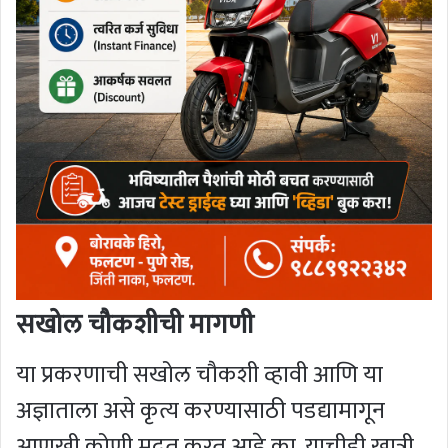
सखोल चौकशीची मागणी
या प्रकरणाची सखोल चौकशी व्हावी आणि या
अज्ञाताला असे कृत्य करण्यासाठी पडद्यामागून
आणखी कोणी मदत करत आहे का, याचीही खात्री