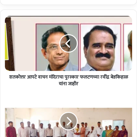
शतकोत्तर
आपटे
वाचन
मंदिराचा
पुरस्कार
फलटणच्या
रवींद्र
बेडकिहाळ
यांना
जाहीर
शतकोत्तर आपटे वाचन मंदिराचा पुरस्कार फलटणच्या रवींद्र बेडकिहाळ
यांना जाहीर
जिंती:
कठोर
परिश्रमानेच
ध्येयपूर्ती
शक्य;
श्री
जितोबा