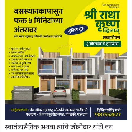
स्वातंत्र्यसैनिक अथवा त्यांचे जोडीदार यांचे वय