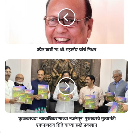
क
वी
ना
.
धों
.
म
ज्येष्ठ कवी ना. धों. महानोर यांचं निधन
हा
नो
र
'
यां
कु
चं
ळ
नि
का
ध
य
न
दा
न्या
या
धि
'कुळकायदा न्यायाधिकरणाच्या नजरेतून' पुस्तकाचे मुख्यमंत्री
क
र
एकनाथराव शिंदे यांच्या हस्ते प्रकाशन
णा