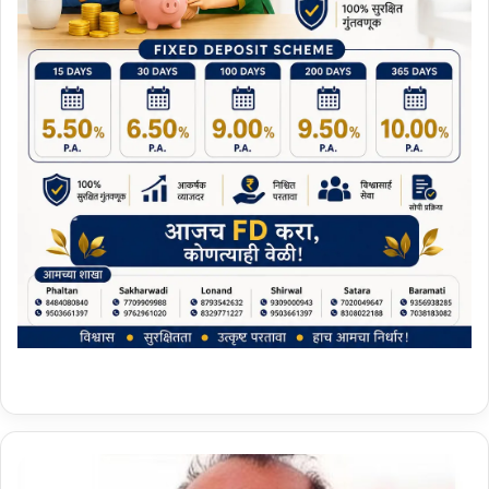
ज्ये
ष्ठ