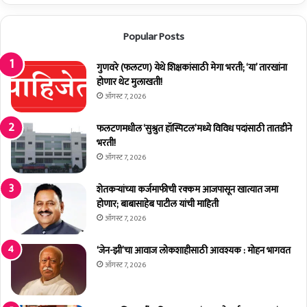
च्या
न
Popular Posts
ज
रे
तू
गुणवरे (फलटण) येथे शिक्षकांसाठी मेगा भरती; ‘या’ तारखांना
न
होणार थेट मुलाखती!
'
ऑगस्ट 7, 2026
पु
स्त
फलटणमधील ‘सुश्रुत हॉस्पिटल’मध्ये विविध पदांसाठी तातडीने
का
भरती!
चे
ऑगस्ट 7, 2026
मु
ख्य
शेतकर्‍यांच्या कर्जमाफीची रक्कम आजपासून खात्यात जमा
मं
होणार; बाबासाहेब पाटील यांची माहिती
त्री
ऑगस्ट 7, 2026
ए
क
‘जेन-झी’चा आवाज लोकशाहीसाठी आवश्यक : मोहन भागवत
ना
ऑगस्ट 7, 2026
थ
रा
व