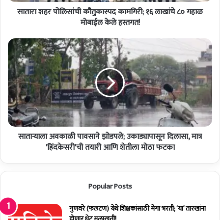
सां
सातारा शहर पोलिसांची कौतुकास्पद कामगिरी; १६ लाखांचे ८० गहाळ
ची
कौ
मोबाईल केले हस्तगत!
तु
का
सा
स्प
ता
द
ऱ्या
का
ला
म
अ
गि
व
री
का
;
ळी
१
पा
६
साताऱ्याला अवकाळी पावसाने झोडपले; उकाड्यापासून दिलासा, मात्र
व
ला
सा
'हिंदकेसरी'ची तयारी आणि शेतीला मोठा फटका
खां
ने
चे
झो
८
ड
Popular Posts
०
प
ग
ले
हा
;
गुणवरे (फलटण) येथे शिक्षकांसाठी मेगा भरती; ‘या’ तारखांना
ळ
उ
होणार थेट मुलाखती!