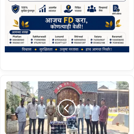
सा
ता
रा
श
ह
र
पो
लि