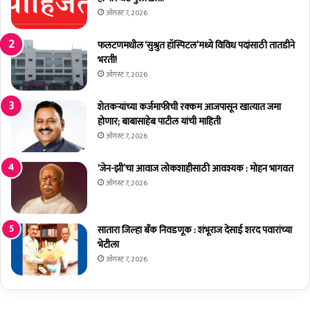
मो
का
ऑगस्ट 7, 2026
बा
ड्या
ई
पा
फलटणमधील ‘सुश्रुत हॉस्पिटल’मध्ये विविध पदांसाठी तातडीने
ल
सू
भरती!
के
न
ऑगस्ट 7, 2026
ले
दि
ह
ला
शेतकर्‍यांच्या कर्जमाफीची रक्कम आजपासून खात्यात जमा
स्त
सा
होणार; बाबासाहेब पाटील यांची माहिती
ग
,
ऑगस्ट 7, 2026
त
मा
!
त्र
‘जेन-झी’चा आवाज लोकशाहीसाठी आवश्यक : मोहन भागवत
'
ऑगस्ट 7, 2026
हिं
द
के
सातारा जिल्हा बँक निवडणूक : शंभूराज देसाई शरद पवारांच्या
स
भेटीला
री
'
ऑगस्ट 7, 2026
ची
त
या