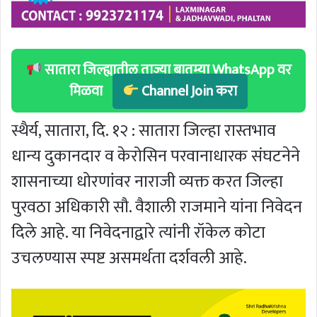
सातारा जिल्ह्यातील ताज्या बातम्या WhatsApp वर
मिळवा
Channel Join करा
स्थैर्य, सातारा, दि. १२ : सातारा जिल्हा रास्तभाव
धान्य दुकानदार व केरोसिन परवानाधारक संघटनेने
शासनाच्या धोरणांवर नाराजी व्यक्त करत जिल्हा
पुरवठा अधिकारी सौ. वैशाली राजमाने यांना निवेदन
दिले आहे. या निवेदनाद्वारे त्यांनी रॉकेल कोटा
उचलण्यास स्पष्ट असमर्थता दर्शवली आहे.