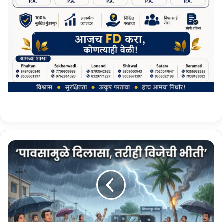
फ
ल
ट
ण
ला
पा
व
सा