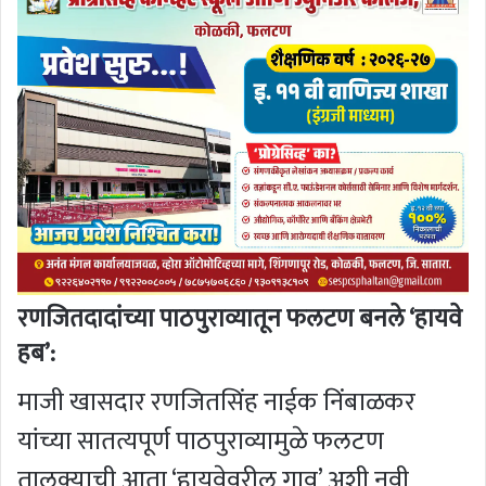
रणजितदादांच्या पाठपुराव्यातून फलटण बनले ‘हायवे
हब’:
माजी खासदार रणजितसिंह नाईक निंबाळकर
यांच्या सातत्यपूर्ण पाठपुराव्यामुळे फलटण
तालुक्याची आता ‘हायवेवरील गाव’ अशी नवी