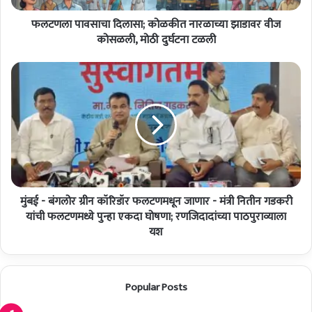
चा
फलटणला पावसाचा दिलासा; कोळकीत नारळाच्या झाडावर वीज
दि
ला
कोसळली, मोठी दुर्घटना टळली
सा
;
मुं
को
ब
ळ
ई
की
-
त
बं
ना
ग
र
लो
ळा
र
च्या
ग्री
झा
मुंबई - बंगलोर ग्रीन कॉरिडॉर फलटणमधून जाणार - मंत्री नितीन गडकरी
न
डा
कॉ
यांची फलटणमध्ये पुन्हा एकदा घोषणा; रणजिदादांच्या पाठपुराव्याला
व
रि
यश
र
डॉ
वी
र
ज
फ
Popular Posts
को
ल
स
ट