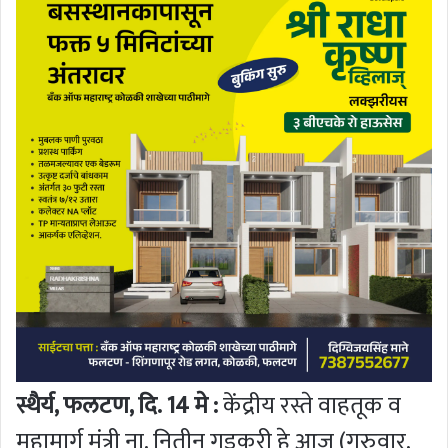
स्थैर्य, फलटण, दि. 14 मे :
केंद्रीय रस्ते वाहतूक व
महामार्ग मंत्री ना. नितीन गडकरी हे आज (गुरुवार,