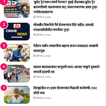
ळ
ण
‘बुलेट ट्रेन’वरून संघर्ष पेटणार? मुंबई-हैदराबाद बुलेट ट्रेन
ली
म
बारामतीकडे पळवण्याचा घाट; फलटणकरांच्या आशा पुन्हा
,
धू
रणजितदादांवरच!
मो
न
ऑगस्ट 8, 2026
ठी
जा
सोयाबीन विकलेले पैसे शेतकर्‍यांना दिले नाहीत; तासवडे
दु
णा
एमआयडीसीतील कंपनीवर गुन्हा
र्घ
र
ऑगस्ट 8, 2026
ट
-
ना
मं
पेटीएम मशीन तपासणीचा बहाणा करून सव्वाआठ लाखांची
ट
त्री
फसवणूक
ळ
नि
ली
ती
ऑगस्ट 8, 2026
न
ग
सातारा बसस्थानकात भरदुपारी थरार; धारदार चाकूने युवकाने
ड
कापली हाताची नस
क
ऑगस्ट 8, 2026
री
यां
जिल्ह्यातील १९ हजार शेतकर्‍यांना मिळाली कर्जमाफी; १४२
ची
कोटी जमा
फ
ऑगस्ट 8, 2026
ल