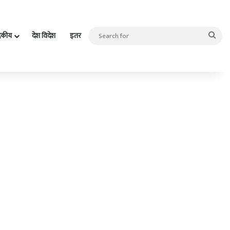
Sea
दकीय
देश विदेश
इतर
for