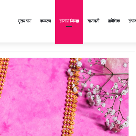
मुख्य पान
फलटण
सातारा जिल्हा
बारामती
प्रादेशिक
संपा