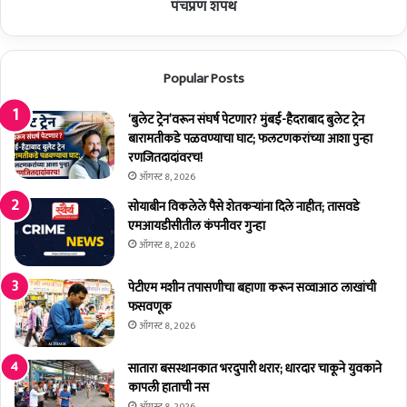
त्मा
क
पंचप्रण शपथ
स्तं
र्म
भा
चा
ला
ऱ्यां
Popular Posts
अ
ना
भि
मु
वा
ख्य
‘बुलेट ट्रेन’वरून संघर्ष पेटणार? मुंबई-हैदराबाद बुलेट ट्रेन
द
मं
बारामतीकडे पळवण्याचा घाट; फलटणकरांच्या आशा पुन्हा
न
त्री
रणजितदादांवरच!
ए
ऑगस्ट 8, 2026
क
सोयाबीन विकलेले पैसे शेतकर्‍यांना दिले नाहीत; तासवडे
ना
एमआयडीसीतील कंपनीवर गुन्हा
थ
ऑगस्ट 8, 2026
शिं
दे
पेटीएम मशीन तपासणीचा बहाणा करून सव्वाआठ लाखांची
यां
फसवणूक
नी
ऑगस्ट 8, 2026
दि
ली
पं
सातारा बसस्थानकात भरदुपारी थरार; धारदार चाकूने युवकाने
च
कापली हाताची नस
प्र
ऑगस्ट 8, 2026