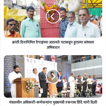
ती
दि
ना
नि
मि
त्त
रि
पा
क्रांती दिनानिमित्त रिपाइंच्या आठवले गटाकडून हुतात्मा स्तंभाला
इं
च्या
अभिवादन
आ
ठ
मं
व
त्रा
ले
ल
ग
यी
टा
न
क
अ
डू
धि
न
का
हु
री
ता
मंत्रालयीन अधिकारी-कर्मचाऱ्यांना मुख्यमंत्री एकनाथ शिंदे यांनी दिली
-