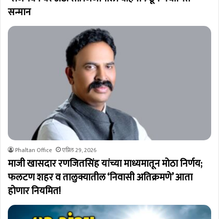
सन्मान
Phaltan Office
एप्रिल 29, 2026
माजी खासदार रणजितसिंह यांच्या माध्यमातून मोठा निर्णय;
फलटण शहर व तालुक्यातील ‘निवासी अतिक्रमणे’ आता
होणार नियमित!