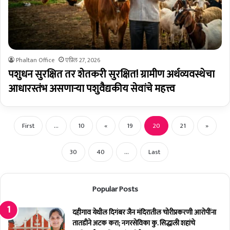
Phaltan Office
एप्रिल 27, 2026
पशुधन सुरक्षित तर शेतकरी सुरक्षित! ग्रामीण अर्थव्यवस्थेचा
आधारस्तंभ असणाऱ्या पशुवैद्यकीय सेवांचे महत्त्व
First
...
10
«
19
20
21
»
30
40
...
Last
Popular Posts
दहीगाव येथील दिगंबर जैन मंदिरातील चोरीप्रकरणी आरोपींना
तातडीने अटक करा; नगरसेविका कु. सिद्धाली शहांचे