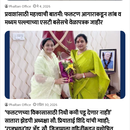
Phaltan Office
मे 4, 2026
प्रवाशांसाठी महत्त्वाची बातमी: फलटण आगाराकडून लांब व
मध्यम पल्ल्याच्या एसटी बसेसचे वेळापत्रक जाहीर
Phaltan Office
एप्रिल 30, 2026
‘फलटणच्या विकासासाठी निधी कमी पडू देणार नाही!’
सातारा झेडपी अध्यक्षा सौ. प्रियाताई शिंदे यांची ग्वाही;
‘राजभवन’वर ॲड. सौ. जिजामाला वहिनींकडून यथोचित