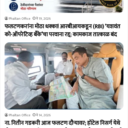
Phaltan Office
मे 19, 2026
फलटणकरांना मोठा धक्का! आरबीआयकडून (RBI) ‘यशवंत
को-ऑपरेटिव्ह बँके’चा परवाना रद्द; कामकाज तात्काळ बंद
Phaltan Office
मे 14, 2026
ना. नितीन गडकरी आज फलटण दौऱ्यावर; हॉटेल निसर्ग येथे