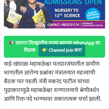
सातारा जिल्ह्यातील ताज्या बातम्या WhatsApp वर
मिळवा
Channel Join करा
वाई-खंडाळा-महाबळेश्वर मतदारसंघातील ग्रामीण
भागातील आरोग्य प्रश्नांवर मंत्रालयात महत्त्वाची
बैठक पार पडली. मंत्री मकरंद पाटील यांच्या
पुढाकारामुळे महाबळेश्वर रुग्णालयाचे श्रेणीवर्धन
आणि रिक्त पदे भरण्यावर सकारात्मक चर्चा झाली.