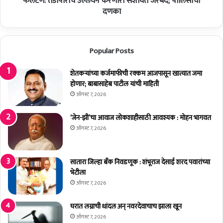
फलटण: तडीपारीचे उल्लंघन करणारा संशयित जेरबंद; पोलिसांचा
चे
बा
उ
दणका
जा
ल्लं
र
घ
'
न
Popular Posts
;
क
बां
र
ध
णा
शेतकर्‍यांच्या कर्जमाफीची रक्कम आजपासून खात्यात जमा
का
रा
होणार; बाबासाहेब पाटील यांची माहिती
म
सं
ऑगस्ट 7, 2026
मं
श
त्री
यि
‘जेन-झी’चा आवाज लोकशाहीसाठी आवश्यक : मोहन भागवत
शि
त
ऑगस्ट 7, 2026
वें
जे
द्र
र
सिं
बं
सातारा जिल्हा बँक निवडणूक : शंभूराज देसाई शरद पवारांच्या
ह
द
भेटीला
रा
;
ऑगस्ट 7, 2026
जे
पो
भो
लि
घरात लग्नाची धांदल अन् नवरदेवाचाच झाला खून
स
सां
ऑगस्ट 7, 2026
लें
चा