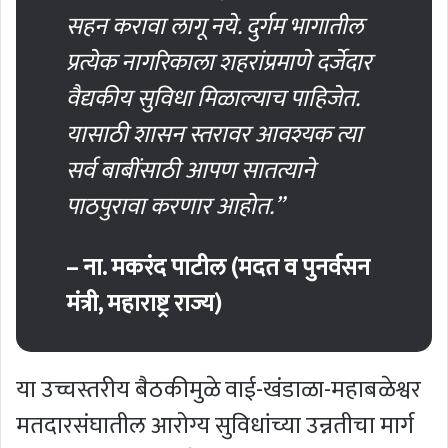
सहन करावा लागू नये. दुर्गम भागातील
प्रत्येक नागरिकाला शहरांप्रमाणे दर्जेदार
वैद्यकीय सुविधा मिळाल्याच पाहिजेत.
यासाठी शासन स्तरावर आवश्यक त्या
सर्व बाबींसाठी आपण सातत्याने
पाठपुरावा करणार आहोत.”
– ना. मकरंद पाटील (मदत व पुनर्वसन
मंत्री, महाराष्ट्र राज्य)
या उच्चस्तरीय बैठकीमुळे वाई-खंडाळा-महाबळेश्वर
मतदारसंघातील आरोग्य सुविधांच्या उन्नतीचा मार्ग