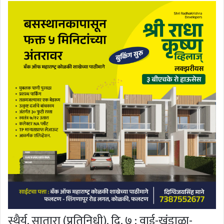
स्थैर्य, सातारा (प्रतिनिधी), दि. ७ : वाई-खंडाळा-