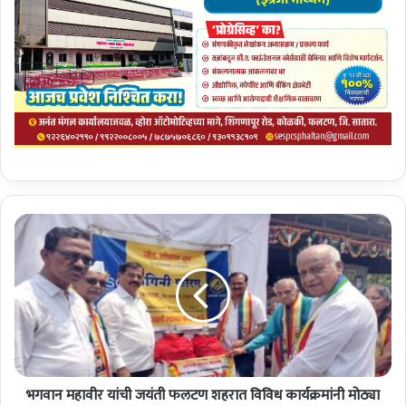
भ
ग
वा
न
म
हा
वी
र
यां
भगवान महावीर यांची जयंती फलटण शहरात विविध कार्यक्रमांनी मोठ्या
ची