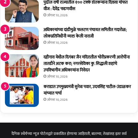
उ
पुढील वर्षी राज्यातील १०० टक्के शेतकर्‍यांना दिवसा मोफत
त्सा
वीज : देवेंद्र फडणवीस
हा
ऑगस्ट 10, 2026
त
सा
अधिकाऱ्यांच्या दांडीमुळे फलटण पंचायत समितीत गदारोळ;
ज
लोकप्रतिनिधींनी व्यक्त केली नाराजी
री
ऑगस्ट 10, 2026
;
‘
दहीगाव येथील दिगंबर जैन मंदिरातील चोरीप्रकरणी आरोपींना
सं
तातडीने अटक करा; नगरसेविका कु. सिद्धाली शहांचे
गि
उपविभागीय अधिकाऱ्यांना निवेदन
नी
ऑगस्ट 10, 2026
फो
र
कराडात उपमुख्यमंत्री सुनेत्रा पवार, उदयसिंह पाटील-उंडाळकर
म
यांच्यात चर्चा
’
ऑगस्ट 10, 2026
क
डू
न
पा
ण
दैनिक स्थैर्यच्या न्यूज पोर्टलद्वारे प्रकाशित होणाऱ्या जाहिराती, बातम्या, लेखांसह इतर सर्व
पो