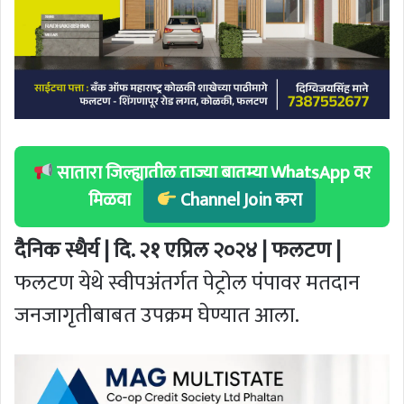
सातारा जिल्ह्यातील ताज्या बातम्या WhatsApp वर
मिळवा
Channel Join करा
दैनिक स्थैर्य | दि. २१ एप्रिल २०२४ | फलटण |
फलटण येथे स्वीपअंतर्गत पेट्रोल पंपावर मतदान
जनजागृतीबाबत उपक्रम घेण्यात आला.