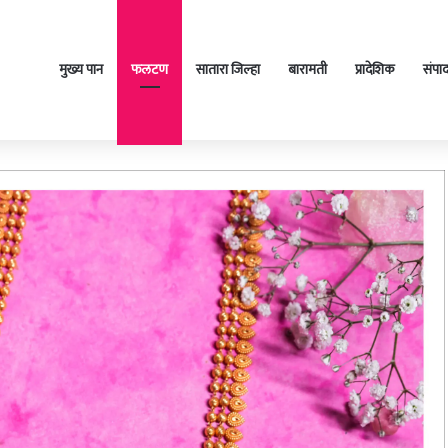
मुख्य पान
फलटण
सातारा जिल्हा
बारामती
प्रादेशिक
संपा