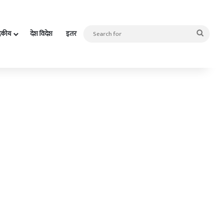
Sea
दकीय
देश विदेश
इतर
for