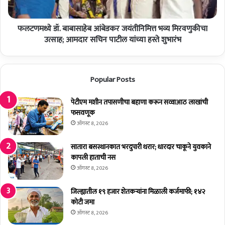
रा
.
ज
बा
का
फलटणमध्ये डॉ. बाबासाहेब आंबेडकर जयंतीनिमित्त भव्य मिरवणुकीचा
बा
र
सा
उत्साह; आमदार सचिन पाटील यांच्या हस्ते शुभारंभ
णा
हे
चा
ब
न
आं
Popular Posts
वा
बे
आ
ड
द
क
पेटीएम मशीन तपासणीचा बहाणा करून सव्वाआठ लाखांची
र्श
र
फसवणूक
;
ज
ऑगस्ट 8, 2026
वि
यं
रो
ती
सातारा बसस्थानकात भरदुपारी थरार; धारदार चाकूने युवकाने
धी
नि
कापली हाताची नस
प
मि
ऑगस्ट 8, 2026
क्षा
त्त
ती
भ
जिल्ह्यातील १९ हजार शेतकर्‍यांना मिळाली कर्जमाफी; १४२
ल
व्य
कोटी जमा
न
मि
ऑगस्ट 8, 2026
ग
र