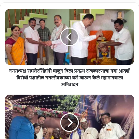
न
ग
रा
ध्य
क्ष
स
म
शे
र
नगराध्यक्ष समशेरसिंहांनी घालून दिला प्रगल्भ राजकारणाचा नवा आदर्श;
सिं
हां
विरोधी पक्षातील नगरसेवकाच्या घरी जाऊन केले महामानवाला
नी
अभिवादन
घा
लू
फ
न
ल
दि
ट
ला
ण
प्र
म
ग
ध्ये
ल्भ
डॉ