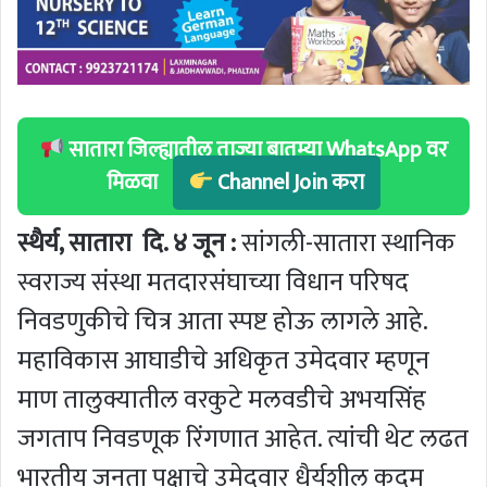
सातारा जिल्ह्यातील ताज्या बातम्या WhatsApp वर
मिळवा
Channel Join करा
स्थैर्य, सातारा दि. ४ जून :
सांगली-सातारा स्थानिक
स्वराज्य संस्था मतदारसंघाच्या विधान परिषद
निवडणुकीचे चित्र आता स्पष्ट होऊ लागले आहे.
महाविकास आघाडीचे अधिकृत उमेदवार म्हणून
माण तालुक्यातील वरकुटे मलवडीचे अभयसिंह
जगताप निवडणूक रिंगणात आहेत. त्यांची थेट लढत
भारतीय जनता पक्षाचे उमेदवार धैर्यशील कदम