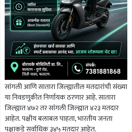
सांगली आणि सातारा जिल्ह्यातील मतदारांची संख्या
या निवडणुकीत निर्णायक ठरणार आहे. सातारा
जिल्ह्यात ४७२ तर सांगली जिल्ह्यात ४२३ मतदार
आहेत. पक्षीय बलाबल पाहता, भारतीय जनता
पक्षाकडे सर्वाधिक ३४५ मतदार आहेत.