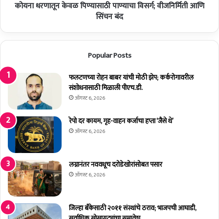
व्य
कोयना धरणातून केवळ पिण्यासाठी पाण्याचा विसर्ग; वीजनिर्मिती आणि
व
व
ळ
सिंचन बंद
स्था
पि
प
ण्या
न
सा
Popular Posts
शे
ठी
त
पा
क
ण्या
फलटणच्या रोहन बाबर यांची मोठी झेप; कर्करोगावरील
री
चा
संशोधनासाठी मिळाली पीएच.डी.
च
वि
ऑगस्ट 6, 2026
र्चा
स
स
र्ग
रेपो दर कायम, गृह-वाहन कर्जाचा हप्ता ‘जैसे थे’
त्र
;
ऑगस्ट 6, 2026
सं
वी
प
ज
न्न
नि
लग्नानंतर नववधूच दरोडेखोरांसोबत पसार
र्मि
ऑगस्ट 6, 2026
ती
आ
णि
जिल्हा बँकेसाठी २०११ संस्थांचे ठराव; भाजपची आघाडी,
सिं
सर्वाधिक सोसायट्यांचा समावेश