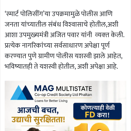
‘स्‍मार्ट पोलिसींग’या उपक्रमामुळे पोलीस आणि
जनता यांच्‍यातील संबंध विश्‍वासाचे होतील,अशी
आशा उपमुख्‍यमंत्री अजित पवार यांनी व्‍यक्‍त केली.
प्रत्‍येक नागरिकांच्‍या सर्वसाधारण अपेक्षा पूर्ण
करण्‍यात पुणे ग्रामीण पोलीस यशस्‍वी झाले आहेत,
भविष्‍यातही ते यशस्‍वी होतील, अशी अपेक्षा आहे.