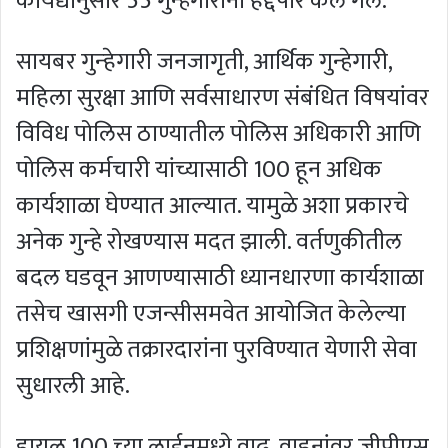
कायद्यानुसार 55 गुन्हेगारांना हद्दपार केले गेले.
सायबर गुन्‍हेगारी जनजागृती, आर्थिक गुन्हेगारी,
महिला सुरक्षा आणि सर्वसाधारण संबंधित विषयांवर
विविध पोलिस ठाण्यातील पोलिस अधिकारी आणि
पोलिस कर्मचारी यांच्यासाठी 100 हून अधिक
कार्यशाळा घेण्‍यात आल्यात. यामुळे अशा प्रकारचे
अनेक गुन्हे रोखण्‍यास मदत झाली. वर्तणुकीतील
बदल घडवून आणण्यासाठी ध्यानधारणा कार्यशाळा
तसेच खासगी एजन्सीसमवेत आयोजित केलेल्या
प्रशिक्षणांमुळे तक्रारदारांना पुरविण्यात येणारी सेवा
सुधारली आहे.
डायल 100 च्या लाईनमध्ये वाढ, वाहनांवर जीपीएस