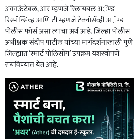
अकाऊंटेबल, आर म्‍हणजे रिलायबल अॅण्‍ड
रिस्‍पॉन्सिव्‍ह आणि टी म्‍हणजे टेक्‍नोसॅव्‍ही अॅण्‍ड
पोलीस फोर्स असा त्‍याचा अर्थ आहे. जिल्‍हा पोलीस
अधीक्षक संदीप पाटील यांच्‍या मार्गदर्शनाखाली पुणे
जिल्‍ह्यात ‘स्‍मार्ट पोलिसींग’ उपक्रम यशस्‍वीपणे
राबविण्‍यात येत आहे.