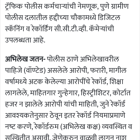
ट्रॅफिक पोलीस कर्मचाऱ्यांची नेमणूक, पुणे ग्रामीण
पोलीस दलातील हद्दीच्‍या चौकामध्ये डिजिटल
स्‍कॅनिंग व रेकॉर्डिंग सी.सी.टी.व्ही. कॅमेऱ्यांची
उपलब्धता आहे.
अभिलेख जतन-
पोलीस ठाणे अभिलेखावरील
पाहिजे (वॉण्‍टेड) असलेले आरोपी, फरारी, मागील
वर्षामध्‍ये अटक केलेल्या आरोपींचे रेकॉर्ड, शिक्षा
लागलेले, माहितगार गुन्‍हेगार, हिस्‍ट्रीशिटर, कोर्टात
हजर न झालेले आरोपी यांची माहिती, जुने रेकॉर्ड
आवश्‍यकतेनुसार ठेवून इतर रेकॉर्ड नियमाप्रमाणे
नष्‍ट करणे, रेकॉर्डरुम (अभिलेख कक्ष) व्‍यवस्थित व
सुस्थितीत असावी, जेणेकरुन वाळवी लागून नाश