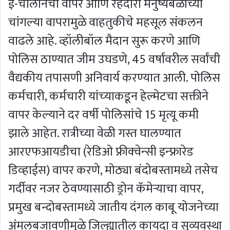
ई-चालानचा वापर आणि रहदारी मनुष्यबळाच्या
चांगल्या वापरामुळे वाहतुकीचे महसूल संकलन
वाढले आहे. व्हॉलीबॉल मैदान सुरू करणे आणि
पोलिस ठाण्यात जीम उघडणे, 45 वर्षांवरील सर्वांची
वैद्यकीय तपासणी अनिवार्य करण्‍यात आली. पोलिस
कर्मचारी, कर्मचारी यांच्‍याकडून हेल्मेटचा सक्तीने
वापर केल्याने दर वर्षी पोलिसांचे 15 मृत्यू कमी
झाले आहेत. रात्रीच्या वेळी गस्त घालण्यात
आरएफआयडीचा (रेडिओ फ्रीक्‍वेन्‍सी इन्‍फ्रारेड
डिव्‍हाईस) वापर करणे, मोठ्या बंदोबस्तामध्ये तसेच
गर्दीवर नजर ठेवण्यासाठी ड्रोन कॅमेऱ्याचा वापर,
प्रमुख बन्दोबस्तामध्ये जातीय दंगल काबू योजनेच्या
अंमलबजावणीमुळे जिल्ह्यातील कायदा व सुव्यवस्था