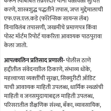
करून त्याबाबत तक्रारदार यांना वेळोवेळी सुचित
करणे, शास्त्रशुद्ध पद्धतीने तपास, जप्त मुद्देमालाची
एफ.एस.एल.कडे (फॉरेन्सिक सायन्‍स लॅब)
विनाविलंब तपासणी, जखमीचे प्रमाणपत्र किंवा
पोस्ट मॉर्टम रिपोर्ट याकरिता आवश्यक पाठपुरावा
केला जातो.
आपत्कालिन प्रतिसाद प्रणाली-
पोलीस ठाणे
हद्दीतील संवेदनशील ठिकाणे, संभाव्य धोके,
महत्त्वाच्या व्यक्‍तींची सुरक्षा, सिक्युरीटी ऑडिट
याची आवश्यक माहिती उपलब्ध, धार्मिक स्थळांची
माहिती व जनसमुदायाबद्दल माहिती उपलब्ध,
परिसरातील शैक्षणिक संस्था, बँका, व्यावसायिक,