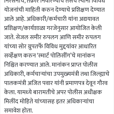
निरसनाचे, तक्रार निवारण्याचे तसेच त्‍यांना विविध
योजनांची माहिती करुन देण्याचे प्रशिक्षण देण्यात
आले आहे. अधिकारी/कर्मचारी यांना अद्ययावत
प्रशिक्षण/कार्यशाळा गरजेनुसार आयोजित केली
जाते. सेजल समीर रुपलग आणि समीर रुपलग
यांच्‍या सोर ग्रुपतर्फे विविध मुद्दयांवर आधारित
सर्व्‍हेक्षण करुन ‘स्‍मार्ट पोलिसींग’चे मानांकन
निश्चित करण्‍यात आले. मानांकन प्राप्‍त पोलीस
अधिकारी, कर्मचाऱ्यांचा उपमुख्‍यमंत्री तथा जिल्‍ह्याचे
पालकमंत्री अजित पवार यांनी प्रमाणपत्र देवून गौरव
केला. यामध्‍ये बारामतीचे अपर पोलीस अधीक्षक
मिलींद मोहिते यांच्‍यासह इतर अधिकाऱ्यांचा
समावेश होता.