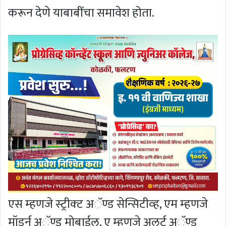
करून देणे याबाबींचा समावेश होता.
एस म्‍हणजे स्‍ट्रीक्‍ट अॅण्‍ड सेन्सिटीव्‍ह, एम म्‍हणजे
मॉडर्न अॅण्‍ड मोबाईल, ए म्‍हणजे अलर्ट अॅण्‍ड