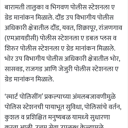
बारामती तालुका व भिगवण पोलीस स्‍टेशनला ए
ग्रेड मानांकन मिळाले. दौंड उप विभागीय पोलीस
अधिकारी क्षेत्रातील दौंड, यवत, शिक्रापूर, रांजणगाव
(एमआयडीसी) पोलीस स्‍टेशनला ए डबल प्‍लस व
शिरुर पोलीस स्‍टेशनला ए ग्रेड मानांकन मिळाले.
भोर उप विभागीय पोलीस अधिकारी क्षेत्रातील भोर,
सासवड, राजगड आणि जेजुरी पोलीस स्‍टेशनला ए
ग्रेड मानांकन मिळाले.
‘स्मार्ट पोलिसींग’ प्रकल्पाच्या अंमलबजावणीमुळे
पोलिस स्टेशनची पायाभूत सुविधा, पोलिसांचे वर्तन,
कुशल व प्रशिक्षित मनुष्यबळ यामध्‍ये सुधारणा
करता आली. उत्तम सेवा उपलब्‍ध केल्‍यामुळे