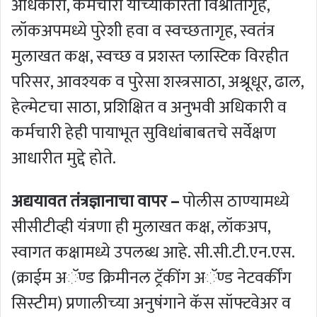
अधिकारी, कर्मचारी यांच्‍याकरिता विश्रांतीगृह,
लॉकअपमध्ये पुरेशी हवा व स्वच्छतागृह, स्वतंत्र
मुलाखत कक्ष, स्वच्छ व प्रशस्त प्लास्टिक विरहीत
परिसर, आवश्यक व पुरेसा शस्त्रसाठा, अश्रूधूर, ढाल,
हेल्मेटचा साठा, प्रशिक्षित व अनुभवी अधिकारी व
कर्मचारी हेही पायाभूत सुविधांबाबतचे सर्वेक्षण
आधारीत मुद्दे होते.
अद्ययावत तंत्रज्ञानाचा वापर –
पोलीस ठाण्‍यामध्ये
सीसीटीव्ही यंत्रणा ही मुलाखत कक्ष, लॉकअप,
स्वागत कक्षामध्ये उपलब्ध आहे. सी.सी.टी.एन.एस.
(क्राईम अॅण्‍ड क्रिमीनल ट्रॅकींग अॅण्‍ड नेटवर्कींग
सिस्‍टीम) प्रणालीच्‍या अनुषंगाने कॅस सॉफ्टवेअर व