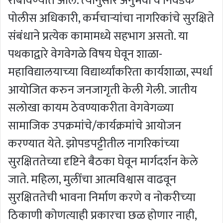
राबविण्‍यात आले. त्‍यानुसार अनुभवी व निवडक
पोलीस अधिकारी, कर्मचाऱ्यांचा नागरिकांचे सुरक्षिते
संबंधाने प्रत्येक कामामध्ये सहभाग असतो. या
पथकाद्वारे वेगवेगळे विषय घेवून शाळा-
महाविद्यालयाच्‍या विद्यार्थ्‍यांकरिता कार्यशाळा, स्पर्धा
आयोजित करुन जनजागृती केली गेली. जातीय
सलोखा कायम ठेवण्याकरीता वेगवेगळ्या
सामाजिक उपक्रमांचे/कार्यक्रमांचे आयोजन
करण्‍यात येते. झोपडपट्टीतील नागरिकांच्‍या
सुरक्षिततेच्या दृष्टिने बैठका घेवून मार्गदर्शन केले
जाते. महिला, मुलींचा आत्मविश्वास वाढवून
सुरक्षिततेची भावना निर्माण करणे व नोकरीच्‍या
ठिकाणी कोणत्याही प्रकारचा छळ होणार नाही,