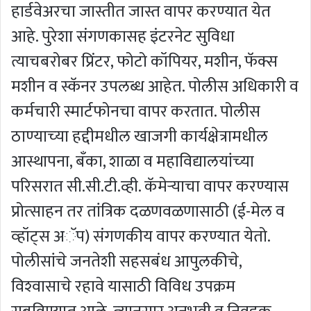
हार्डवेअरचा जास्तीत जास्त वापर करण्‍यात येत
आहे. पुरेशा संगणकासह इंटरनेट सुविधा
त्याचबरोबर प्रिंटर, फोटो कॉपियर, मशीन, फॅक्स
मशीन व स्कॅनर उपलब्ध आहेत. पोलीस अधिकारी व
कर्मचारी स्मार्टफोनचा वापर करतात. पोलीस
ठाण्‍याच्‍या हद्दीमधील खाजगी कार्यक्षेत्रामधील
आस्थापना, बँका, शाळा व महाविद्यालयांच्‍या
परिसरात सी.सी.टी.व्ही. कॅमेऱ्याचा वापर करण्‍यास
प्रोत्‍साहन तर तांत्रिक दळणवळणासाठी (ई-मेल व
व्‍हॉट्स अॅप) संगणकीय वापर करण्‍यात येतो.
पोलीसांचे जनतेशी सहसबंध आपुलकीचे,
विश्‍वासाचे रहावे यासाठी विविध उपक्रम