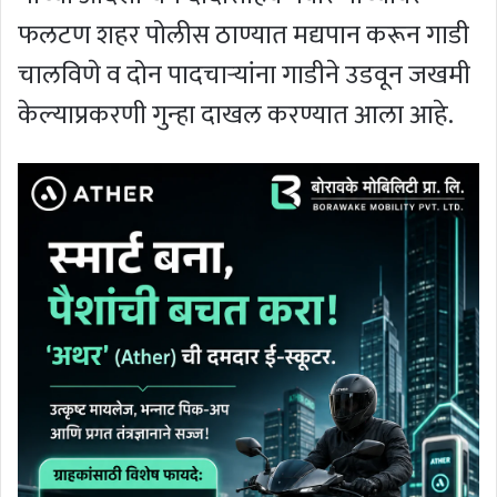
फलटण शहर पोलीस ठाण्यात मद्यपान करून गाडी
चालविणे व दोन पादचार्‍यांना गाडीने उडवून जखमी
केल्याप्रकरणी गुन्हा दाखल करण्यात आला आहे.