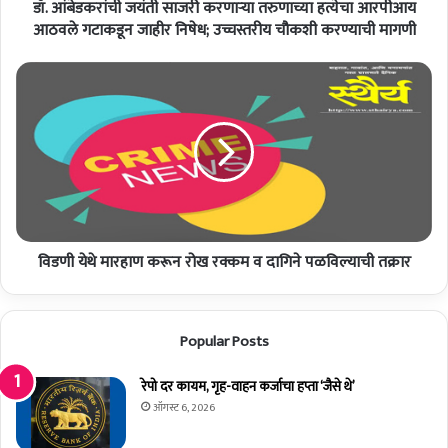
डॉ. आंबेडकरांची जयंती साजरी करणार्‍या तरुणाच्या हत्येचा आरपीआय
यं
ती
आठवले गटाकडून जाहीर निषेध; उच्चस्तरीय चौकशी करण्याची मागणी
सा
ज
वि
री
ड
क
णी
र
ये
णा
थे
र्‍या
मा
त
र
रु
हा
णा
ण
च्या
विडणी येथे मारहाण करून रोख रक्कम व दागिने पळविल्याची तक्रार
क
ह
रू
त्ये
न
चा
रो
Popular Posts
आ
ख
र
र
पी
रेपो दर कायम, गृह-वाहन कर्जाचा हप्ता ‘जैसे थे’
क्क
आ
म
ऑगस्ट 6, 2026
य
व