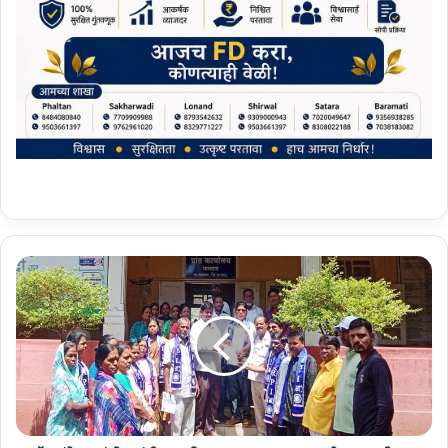
डॉ
.
आं
बे
ड
क
रां
ची
ज