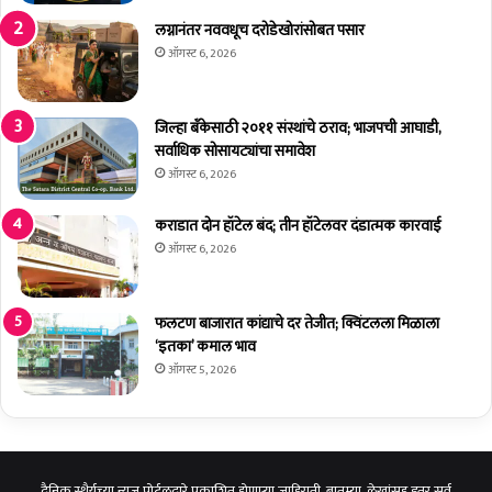
आ
दा
ठ
गि
लग्नानंतर नववधूच दरोडेखोरांसोबत पसार
व
ने
ऑगस्ट 6, 2026
ले
प
ग
ळ
टा
वि
जिल्हा बँकेसाठी २०११ संस्थांचे ठराव; भाजपची आघाडी,
क
ल्या
सर्वाधिक सोसायट्यांचा समावेश
डू
ची
ऑगस्ट 6, 2026
न
त
जा
क्रा
कराडात दोन हॉटेल बंद; तीन हॉटेलवर दंडात्मक कारवाई
ही
र
ऑगस्ट 6, 2026
र
नि
षे
ध
फलटण बाजारात कांद्याचे दर तेजीत; क्विंटलला मिळाला
;
‘इतका’ कमाल भाव
उ
ऑगस्ट 5, 2026
च्च
स्त
री
य
चौ
दैनिक स्थैर्यच्या न्यूज पोर्टलद्वारे प्रकाशित होणाऱ्या जाहिराती, बातम्या, लेखांसह इतर सर्व