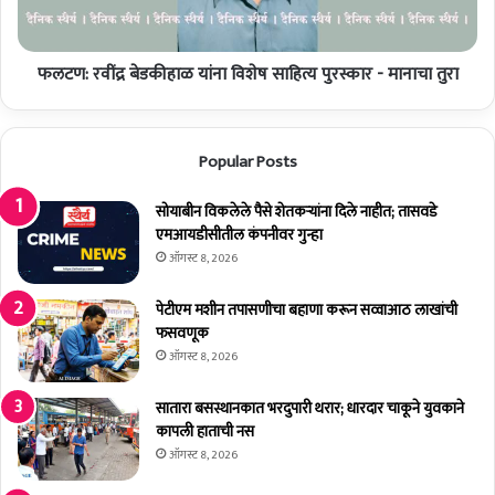
नि
वीं
ध
द्र
न
बे
-
फलटण: रवींद्र बेडकीहाळ यांना विशेष साहित्य पुरस्कार - मानाचा तुरा
ड
दु
की
पा
हा
री
ळ
Popular Posts
अं
यां
त्य
ना
सं
सोयाबीन विकलेले पैसे शेतकर्‍यांना दिले नाहीत; तासवडे
वि
स्का
एमआयडीसीतील कंपनीवर गुन्हा
शे
र
ष
ऑगस्ट 8, 2026
सा
हि
पेटीएम मशीन तपासणीचा बहाणा करून सव्वाआठ लाखांची
त्य
फसवणूक
पु
ऑगस्ट 8, 2026
र
स्का
सातारा बसस्थानकात भरदुपारी थरार; धारदार चाकूने युवकाने
र
कापली हाताची नस
-
ऑगस्ट 8, 2026
मा
ना