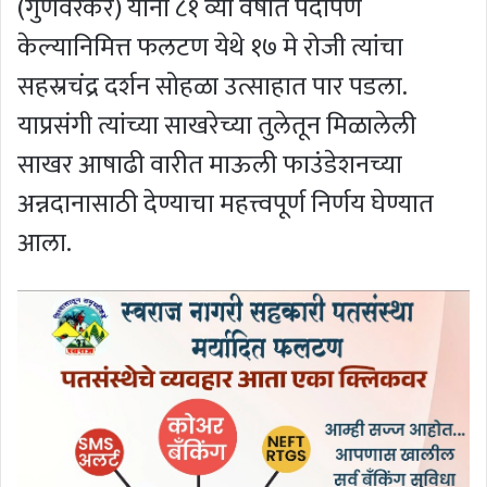
(गुणवरेकर) यांनी ८१ व्या वर्षात पदार्पण
केल्यानिमित्त फलटण येथे १७ मे रोजी त्यांचा
सहस्रचंद्र दर्शन सोहळा उत्साहात पार पडला.
याप्रसंगी त्यांच्या साखरेच्या तुलेतून मिळालेली
साखर आषाढी वारीत माऊली फाउंडेशनच्या
अन्नदानासाठी देण्याचा महत्त्वपूर्ण निर्णय घेण्यात
आला.