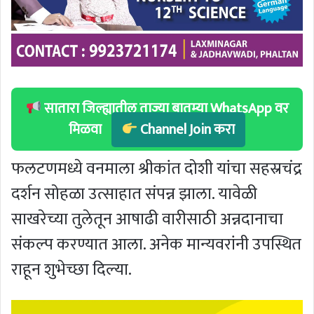
सातारा जिल्ह्यातील ताज्या बातम्या WhatsApp वर
मिळवा
Channel Join करा
फलटणमध्ये वनमाला श्रीकांत दोशी यांचा सहस्रचंद्र
दर्शन सोहळा उत्साहात संपन्न झाला. यावेळी
साखरेच्या तुलेतून आषाढी वारीसाठी अन्नदानाचा
संकल्प करण्यात आला. अनेक मान्यवरांनी उपस्थित
राहून शुभेच्छा दिल्या.