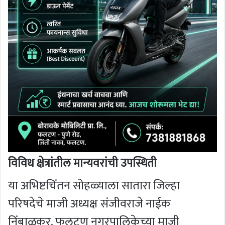
विविध क्षेत्रांतील मान्यवरांची उपस्थिती
या अभिष्टचिंतन सोहळ्याला सातारा जिल्हा
परिषदेचे माजी अध्यक्ष संजीवराजे नाईक
निंबाळकर, फलटण नगरपालिकेच्या माजी