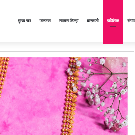
मुख्य पान
फलटण
सातारा जिल्हा
बारामती
प्रादेशिक
संपा