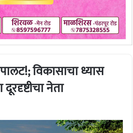
ालट!; विकासाचा ध्यास
ूरदृष्टीचा नेता