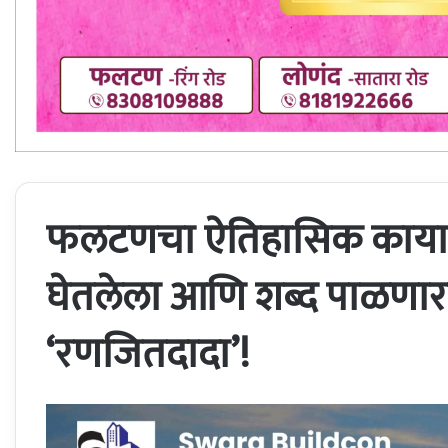
फलटणचा ऐतिहासिक कायाप
घेतलेला आणि शब्द पाळणारा द
‘रणजितदादा’!