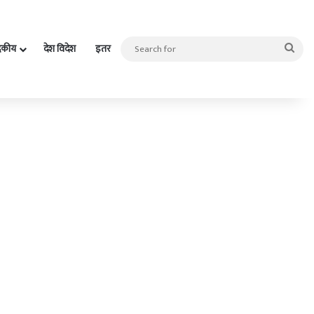
Sea
दकीय
देश विदेश
इतर
for