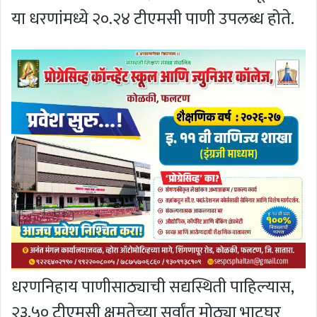
या धरणांमध्ये २०.२४ टीएमसी पाणी उपलब्ध होते.
धरणनिहाय पाणीसाठ्याची सद्यस्थिती पाहिल्यास,
२३.५० टीएमसी क्षमतेच्या सर्वांत मोठ्या भाटघर