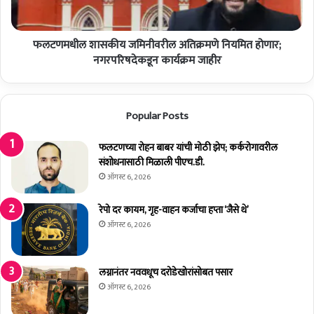
ल
ने
शा
व
स
च
फलटणमधील शासकीय जमिनीवरील अतिक्रमणे नियमित होणार;
की
हा
य
नगरपरिषदेकडून कार्यक्रम जाहीर
च्या
ज
ट
मि
प
नी
Popular Posts
री
व
चे
री
नु
ल
फलटणच्या रोहन बाबर यांची मोठी झेप; कर्करोगावरील
क
अ
संशोधनासाठी मिळाली पीएच.डी.
सा
ति
ऑगस्ट 6, 2026
न
क्र
;
म
रेपो दर कायम, गृह-वाहन कर्जाचा हप्ता ‘जैसे थे’
सु
णे
ऑगस्ट 6, 2026
दै
नि
वा
य
ने
मि
लग्नानंतर नववधूच दरोडेखोरांसोबत पसार
जी
त
ऑगस्ट 6, 2026
वि
हो
त
णा