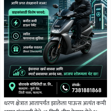
धरण क्षेत्रात आतापर्यंत झालेला पाऊस अत्यंत कमी