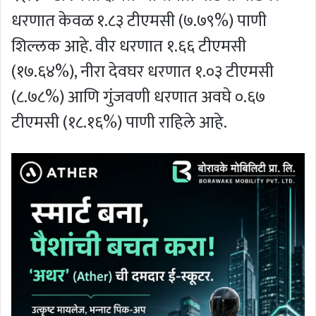
धरणात केवळ १.८३ टीएमसी (७.७९%) पाणी
शिल्लक आहे. वीर धरणात १.६६ टीएमसी
(१७.६४%), नीरा देवघर धरणात १.०३ टीएमसी
(८.७८%) आणि गुंजवणी धरणात अवघे ०.६७
टीएमसी (१८.१६%) पाणी राहिले आहे.