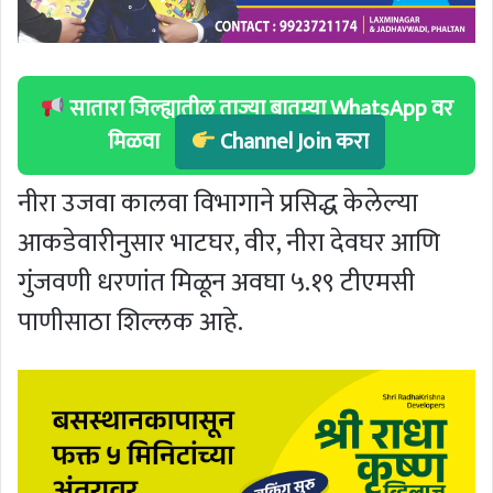
सातारा जिल्ह्यातील ताज्या बातम्या WhatsApp वर
मिळवा
Channel Join करा
नीरा उजवा कालवा विभागाने प्रसिद्ध केलेल्या
आकडेवारीनुसार भाटघर, वीर, नीरा देवघर आणि
गुंजवणी धरणांत मिळून अवघा ५.१९ टीएमसी
पाणीसाठा शिल्लक आहे.