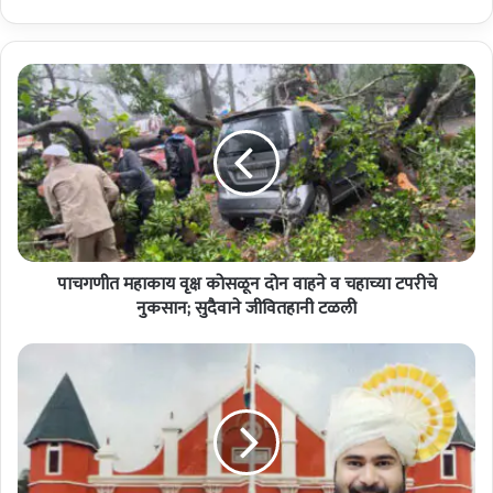
पा
च
ग
णी
त
म
हा
का
य
पाचगणीत महाकाय वृक्ष कोसळून दोन वाहने व चहाच्या टपरीचे
वृ
क्ष
नुकसान; सुदैवाने जीवितहानी टळली
को
स
फ
ळू
ल
न
ट
दो
ण
न
म
वा
धी
ह