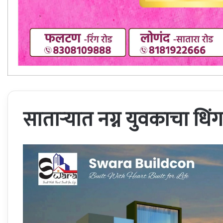
सातार्‍यात नग्न युवकाचा धिं