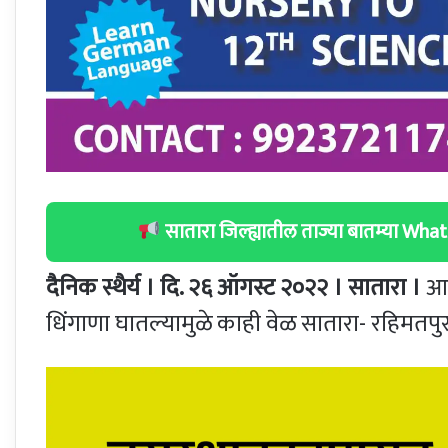
सातारा जिल्ह्यातील ताज्या बातम्या W
दैनिक स्थैर्य । दि. २६ ऑगस्ट २०२२ । सातारा ।
आज
धिंगाणा घातल्यामुळे काही वेळ सातारा- रहिमतप