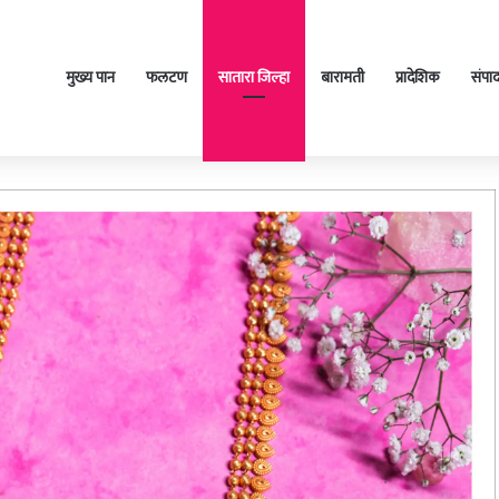
मुख्य पान
फलटण
सातारा जिल्हा
बारामती
प्रादेशिक
संपा