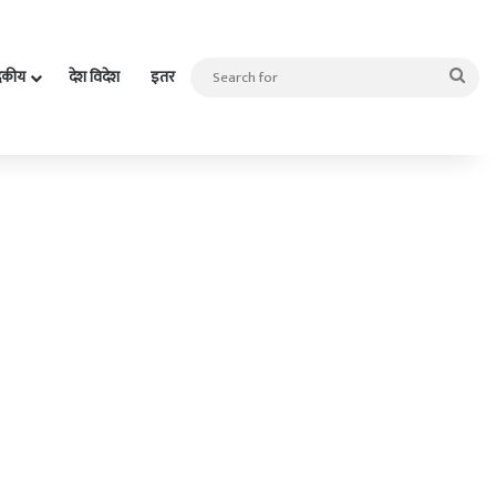
Sea
दकीय
देश विदेश
इतर
for