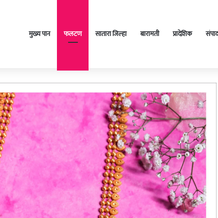
मुख्य पान
फलटण
सातारा जिल्हा
बारामती
प्रादेशिक
संपा