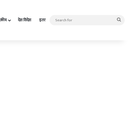
Sea
दकीय
देश विदेश
इतर
for