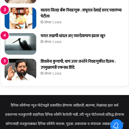
लो
का
सातारा जिल्हा बँक निवडणूक : शंभूराज देसाई शरद पवारांच्या
र्प
भेटीला
ण
ऑगस्ट 7, 2026
घरात लग्नाची धांदल अन् नवरदेवाचाच झाला खून
ऑगस्ट 7, 2026
शिवसेना कुणाची, याचं उत्तर जनतेने निवडणुकीत दिलंय :
उपमुख्यमंत्री एकनाथ शिंदे
ऑगस्ट 7, 2026
दैनिक स्थैर्यच्या न्यूज पोर्टलद्वारे प्रकाशित होणाऱ्या जाहिराती, बातम्या, लेखांसह इतर सर्व
प्रकारच्या मजकुराची शहानिशा दैनिक स्थैर्यने केलेली नाही. तरी न्यूज पोर्टलमध्ये प्रसिद्ध होणाऱ्या
कोणत्याही मजकुराबाबत दैनिक स्थैर्यचे मालक, मुद्रक, प्रकाशक व संपादक जबाबदार राहणार