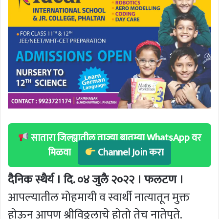
सातारा जिल्ह्यातील ताज्या बातम्या WhatsApp वर
मिळवा
Channel Join करा
दैनिक स्थैर्य । दि. ०४ जुलै २०२२ । फलटण ।
आपल्यातील मोहमायी व स्वार्थी नात्यातून मुक्त
होऊन आपण श्रीविठ्ठलाचे होतो तेच नातेपूते.