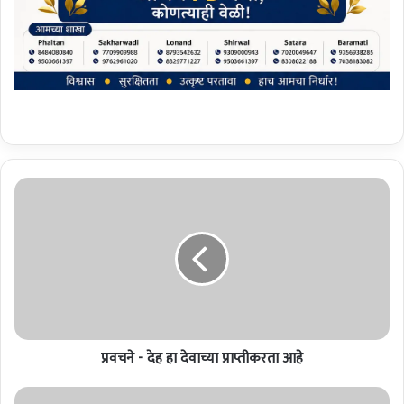
प्र
व
च
ने
-
दे
ह
हा
दे
प्रवचने - देह हा देवाच्या प्राप्तीकरता आहे
वा
च्या
प्रा
फ