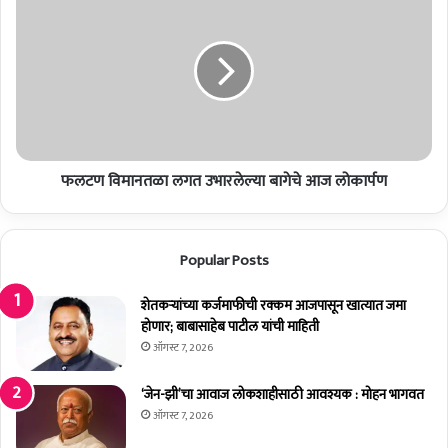
प्ती
ल
क
ट
र
ण
ता
वि
आ
मा
हे
न
त
ळा
फलटण विमानतळा लगत उभारलेल्या बागेचे आज लोकार्पण
ल
ग
त
उ
Popular Posts
भा
र
शेतकर्‍यांच्या कर्जमाफीची रक्कम आजपासून खात्यात जमा
ले
होणार; बाबासाहेब पाटील यांची माहिती
ल्या
बा
ऑगस्ट 7, 2026
गे
चे
‘जेन-झी’चा आवाज लोकशाहीसाठी आवश्यक : मोहन भागवत
आ
ऑगस्ट 7, 2026
ज