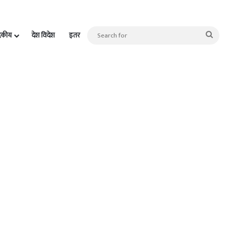
Sea
दकीय
देश विदेश
इतर
for