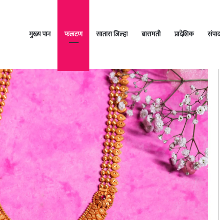
मुख्य पान
फलटण
सातारा जिल्हा
बारामती
प्रादेशिक
संपा