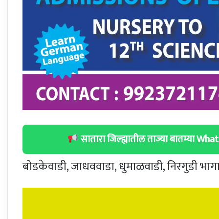
सातारा जिल्ह्यातील ताज्या बातम्या W
बोडकेवाडी, जाधववाडा, धुमाळवाडी, निरगुडी भागा