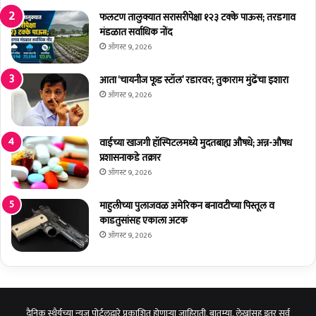
फलटण तालुक्यात सरासरीपेक्षा १२३ टक्के पाऊस; तरडगाव
मंडळात सर्वाधिक नोंद
ऑगस्ट 9, 2026
आता ‘चायनीज फूड स्टॉल’ रडारवर; तुकाराम मुंढेंचा इशारा
ऑगस्ट 9, 2026
वाईच्या खाजगी हॉस्पिटलमध्ये मुदतबाह्य औषधे; अन्न-औषध
प्रशासनाकडे तक्रार
ऑगस्ट 9, 2026
माहुलीच्या पुलाजवळ अमेरिकन बनावटीच्या पिस्तूल व
काडतुसांसह एकाला अटक
ऑगस्ट 9, 2026
दैनिक स्थैर्यच्या न्यूज पोर्टलद्वारे प्रकाशित होणाऱ्या जाहिराती, बातम्या, लेखांसह इतर सर्व