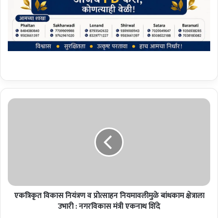
ए
क
त्रि
कृ
त
वि
का
स
नि
एकत्रिकृत विकास नियंत्रण व प्रोत्साहन नियमावलीमुळे बांधकाम क्षेत्राला
यं
त्र
उभारी : नगरविकास मंत्री एकनाथ शिंदे
ण