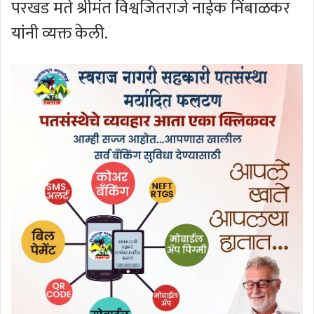
परखड मते श्रीमंत विश्वजितराजे नाईक निंबाळकर
यांनी व्यक्त केली.