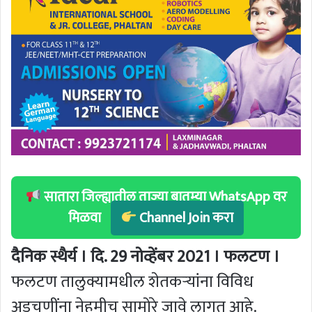
सातारा जिल्ह्यातील ताज्या बातम्या WhatsApp वर
मिळवा
Channel Join करा
दैनिक स्थैर्य । दि. 29 नोव्हेंबर 2021 । फलटण ।
फलटण तालुक्यामधील शेतकऱ्यांना विविध
अडचणींना नेहमीच सामोरे जावे लागत आहे.