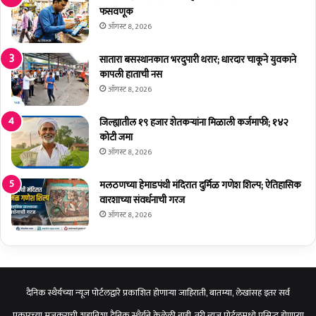
री
ती
फसवणूक
:
च
ऑगस्ट 8, 2026
न
फि
ग
र
सातारा बसस्थानकात भरदुपारी थरार; धारदार चाकूने युवकाने
र
णा
कापली हाताची नस
वि
रं
ऑगस्ट 8, 2026
का
-
स
भा
जिल्ह्यातील १९ हजार शेतकर्‍यांना मिळाली कर्जमाफी; १४२
मं
ज
कोटी जमा
त्री
पा
ऑगस्ट 8, 2026
ए
ने
क
ते
ना
मलठणच्या हेमाडपंथी मंदिरात दुर्मिळ गणेश शिल्प; ऐतिहासिक
आ
थ
वारशाच्या संवर्धनाची गरज
म
शिं
दा
ऑगस्ट 8, 2026
दे
र
अँ
ड
आ
शि
दैनिक स्थैर्यच्या न्यूज पोर्टलद्वारे प्रकाशित होणाऱ्या जाहिराती, बातम्या, लेखांसह इतर सर्व
ष
प्रकारच्या मजकुराची शहानिशा दैनिक स्थैर्यने केलेली नाही. तरी न्यूज पोर्टलमध्ये प्रसिद्ध होणाऱ्या