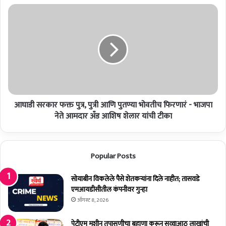
व
आ
प्रो
घा
त्सा
डी
ह
स
न
र
नि
का
य
र
मा
फ
व
क्त
ली
आघाडी सरकार फक्त पुत्र, पुत्री आणि पुतण्या भोवतीच फिरणारं - भाजपा
पु
मु
त्र
नेते आमदार अँड आशिष शेलार यांची टीका
ळे
,
बां
पु
ध
त्री
Popular Posts
का
आ
म
णि
क्षे
पु
सोयाबीन विकलेले पैसे शेतकर्‍यांना दिले नाहीत; तासवडे
त्रा
त
एमआयडीसीतील कंपनीवर गुन्हा
ला
ण्या
ऑगस्ट 8, 2026
उ
भो
भा
व
पेटीएम मशीन तपासणीचा बहाणा करून सव्वाआठ लाखांची