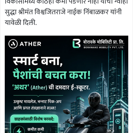
विकासामध्ये कोठेही कमी पडणार नाही याची ग्वाही
सुद्धा श्रीमंत विश्वजितराजे नाईक निंबाळकर यांनी
यावेळी दिली.