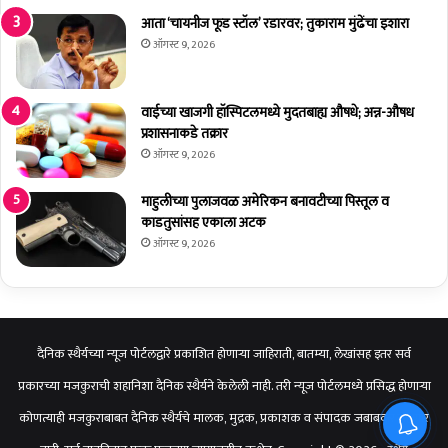
आता ‘चायनीज फूड स्टॉल’ रडारवर; तुकाराम मुंढेंचा इशारा
ऑगस्ट 9, 2026
वाईच्या खाजगी हॉस्पिटलमध्ये मुदतबाह्य औषधे; अन्न-औषध
प्रशासनाकडे तक्रार
ऑगस्ट 9, 2026
माहुलीच्या पुलाजवळ अमेरिकन बनावटीच्या पिस्तूल व
काडतुसांसह एकाला अटक
ऑगस्ट 9, 2026
दैनिक स्थैर्यच्या न्यूज पोर्टलद्वारे प्रकाशित होणाऱ्या जाहिराती, बातम्या, लेखांसह इतर सर्व
प्रकारच्या मजकुराची शहानिशा दैनिक स्थैर्यने केलेली नाही. तरी न्यूज पोर्टलमध्ये प्रसिद्ध होणाऱ्या
कोणत्याही मजकुराबाबत दैनिक स्थैर्यचे मालक, मुद्रक, प्रकाशक व संपादक जबाबदार राहणार