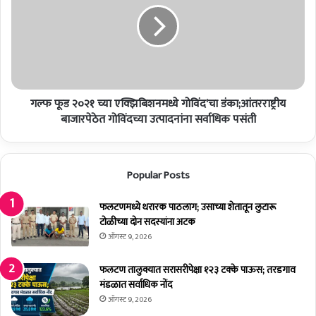
च्या
एक्झिबिशनमध्ये
गोविंद'चा
डंका;आंतरराष्ट्रीय
बाजारपेठेत
गोविंदच्या
उत्पादनांना
गल्फ फूड २०२१ च्या एक्झिबिशनमध्ये गोविंद'चा डंका;आंतरराष्ट्रीय
सर्वाधिक
बाजारपेठेत गोविंदच्या उत्पादनांना सर्वाधिक पसंती
पसंती
Popular Posts
फलटणमध्ये थरारक पाठलाग; उसाच्या शेतातून लुटारू
टोळीच्या दोन सदस्यांना अटक
ऑगस्ट 9, 2026
फलटण तालुक्यात सरासरीपेक्षा १२३ टक्के पाऊस; तरडगाव
मंडळात सर्वाधिक नोंद
ऑगस्ट 9, 2026