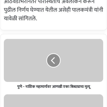
आठवडाभरानंतर परिस्थितीचे अवलोकन करून
पुढील निर्णय घेण्यात येतील असेही पालकमंत्री यांनी
यावेळी सांगितले.
पुणे
-
नाशिक
महामार्गावर
आणखी
एका
बिबट्याचा
मृत्यू
पुणे - नाशिक महामार्गावर आणखी एका बिबट्याचा मृत्यू
गल्फ
फूड
२०२१