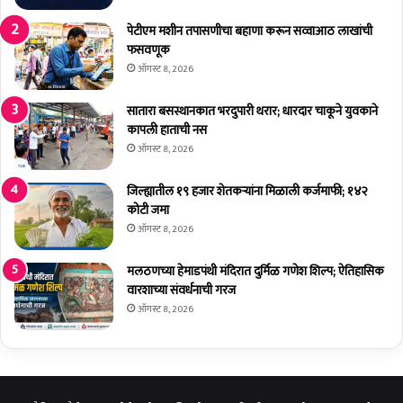
भा
व
पेटीएम मशीन तपासणीचा बहाणा करून सव्वाआठ लाखांची
ना
फसवणूक
,
ऑगस्ट 8, 2026
त्यां
च्या
सातारा बसस्थानकात भरदुपारी थरार; धारदार चाकूने युवकाने
च
कापली हाताची नस
श
ऑगस्ट 8, 2026
ब्दां
त
जिल्ह्यातील १९ हजार शेतकर्‍यांना मिळाली कर्जमाफी; १४२
.
कोटी जमा
.
ऑगस्ट 8, 2026
.
मलठणच्या हेमाडपंथी मंदिरात दुर्मिळ गणेश शिल्प; ऐतिहासिक
वारशाच्या संवर्धनाची गरज
ऑगस्ट 8, 2026