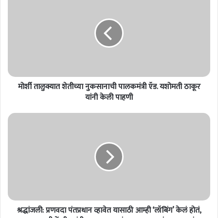
र्शी
ता
लु
क्या
त
शे
ती
च्या
मोर्शी तालुक्यात शेतीच्या नुकसानाची पालकमंत्री ऍड. यशोमती ठाकूर
नु
क
यांनी केली पाहणी
सा
ना
श्र
ची
द्धां
पा
ज
ल
ली
क
:
मं
प्र
त्री
ण
ऍ
व
ड
दा
.
श्रद्धांजली: प्रणवदा पंतप्रधान व्हावेत यासाठी आम्ही ‘लॉबिंग’ केलं होतं,
पं