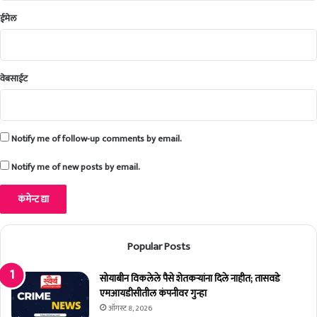
का
ईमेल
र
ण
.
.
वेबसाईट
;
मा
जी
कें
Notify me of follow-up comments by email.
द्री
य
Notify me of new posts by email.
मं
त्री
श
र
द
Popular Posts
प
वा
सोयाबीन विकलेले पैसे शेतकर्‍यांना दिले नाहीत; तासवडे
र
एमआयडीसीतील कंपनीवर गुन्हा
यां
च्या
ऑगस्ट 8, 2026