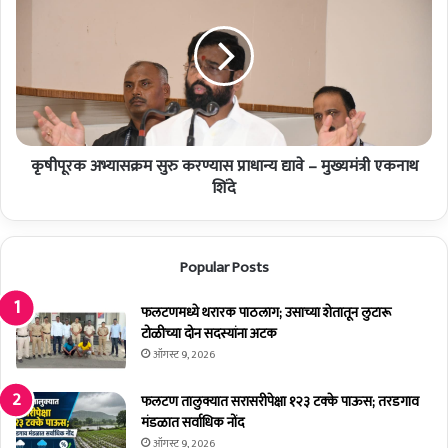
घा
पू
त
र
रो
क
ख
अ
ण्या
भ्या
सा
स
ठी
क्र
ता
कृषीपूरक अभ्यासक्रम सुरु करण्यास प्राधान्य द्यावे – मुख्यमंत्री एकनाथ
म
त
सु
शिंदे
डी
रु
ने
क
उ
र
Popular Posts
पा
ण्या
य
स
यो
प्रा
फलटणमध्ये थरारक पाठलाग; उसाच्या शेतातून लुटारू
ज
धा
टोळीच्या दोन सदस्यांना अटक
ना
न्य
ऑगस्ट 9, 2026
क
द्या
रा
वे
फलटण तालुक्यात सरासरीपेक्षा १२३ टक्के पाऊस; तरडगाव
वी
–
मंडळात सर्वाधिक नोंद
:
मु
ऑगस्ट 9, 2026