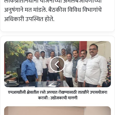
लोकप्रतिनिधींनी योजनांच्या अंमलबजावणीच्या
अनुषंगाने मत मांडले. बैठकीस विविध विभागांचे
अधिकारी उपस्थित होते.
ए
म
आ
य
डी
सी
क्ष्रे
त्रा
ती
एमआयडीसी क्ष्रेत्रातील रस्ते अपघात रोखण्यासाठी तातडीने उपाययोजना
ल
र
करावी : उद्योजकाची मागणी
स्ते
अ
कृ
प
षी