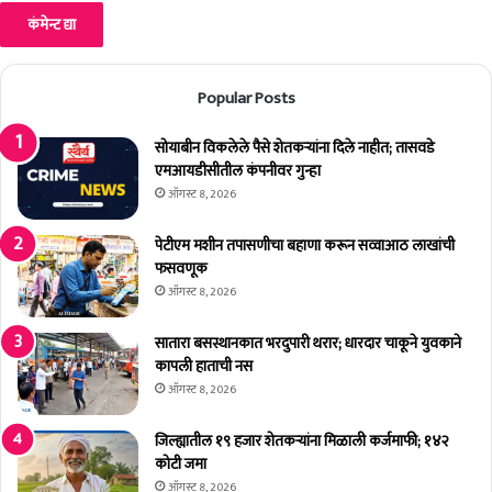
प
मु
ख्य
मं
Popular Posts
त्री
अ
सोयाबीन विकलेले पैसे शेतकर्‍यांना दिले नाहीत; तासवडे
जि
एमआयडीसीतील कंपनीवर गुन्हा
त
प
ऑगस्ट 8, 2026
वा
र
पेटीएम मशीन तपासणीचा बहाणा करून सव्वाआठ लाखांची
फसवणूक
ऑगस्ट 8, 2026
सातारा बसस्थानकात भरदुपारी थरार; धारदार चाकूने युवकाने
कापली हाताची नस
ऑगस्ट 8, 2026
जिल्ह्यातील १९ हजार शेतकर्‍यांना मिळाली कर्जमाफी; १४२
कोटी जमा
ऑगस्ट 8, 2026