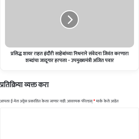
'
सि
च्या
द्ध
मा
शा
ध्य
य
मा
र
तू
रा
न
ह
को
त
रो
प्रसिद्ध शायर राहत इंदौरी साहेबांच्या निधनाने संवेदना जिवंत करणारा
इं
ना
दौ
शब्दांचा जादूगार हरपला - उपमुख्यमंत्री अजित पवार
वि
री
ष
सा
यी
हे
प्रतिक्रिया व्यक्त करा
के
बां
ले
च्या
प्र
नि
आपला ई-मेल अड्रेस प्रकाशित केला जाणार नाही.
आवश्यक फील्डस्
*
मार्क केले आहेत
बो
ध
ध
ना
टि
न
ने
प्प
सं
णी
वे
द