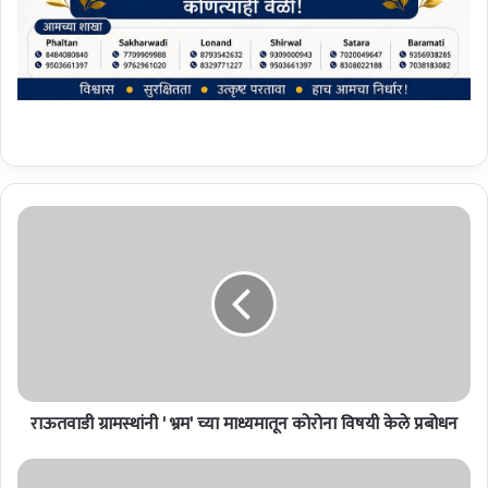
रा
ऊ
त
वा
डी
ग्रा
म
स्थां
नी
राऊतवाडी ग्रामस्थांनी ' भ्रम' च्या माध्यमातून कोरोना विषयी केले प्रबोधन
'
भ्र
म
प्र