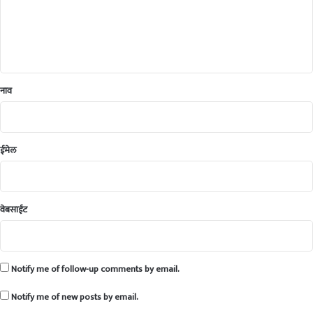
*
ना
जि
वं
त
क
र
नाव
णा
रा
श
ब्दां
ईमेल
चा
जा
दू
गा
वेबसाईट
र
ह
र
प
Notify me of follow-up comments by email.
ला
-
Notify me of new posts by email.
उ