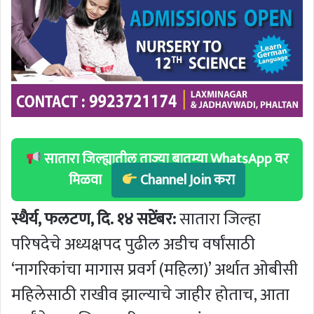
सातारा जिल्ह्यातील ताज्या बातम्या WhatsApp वर
मिळवा
Channel Join करा
स्थैर्य, फलटण, दि. १४ सप्टेंबर:
सातारा जिल्हा
परिषदेचे अध्यक्षपद पुढील अडीच वर्षांसाठी
‘नागरिकांचा मागास प्रवर्ग (महिला)’ अर्थात ओबीसी
महिलेसाठी राखीव झाल्याचे जाहीर होताच, आता