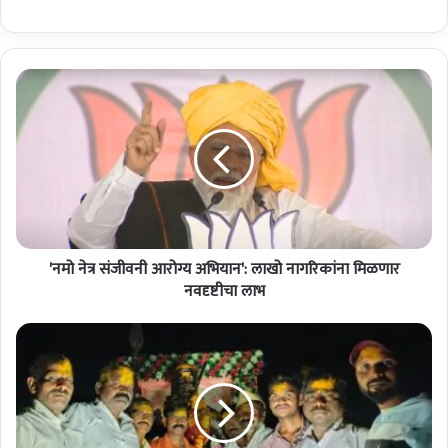
'
न
मो
ने
त्र
सं
जी
व
नी
'नमो नेत्र संजीवनी आरोग्य अभियान': लाखो नागरिकांना मिळणार
आ
रो
नवदृष्टीचा लाभ
ग्य
अ
'
भि
म
या
रा
न
वे
'
प
:
री