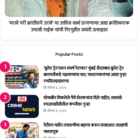
ला
क्रां
खो
ती
ना
रु
ग
'मरावे परी क्रांतीरुपे उरावे' या उक्तीस सार्थ ठरवणाऱ्या आद्य क्रांतिकारक
पे
रि
उ
उमाजी नाईक यांची निरगुडीत जयंती उत्साहात
कां
रा
ना
वे
मि
'
Popular Posts
ळ
या
णा
उ
र
क्ती
‘बुलेट ट्रेन’वरून संघर्ष पेटणार? मुंबई-हैदराबाद बुलेट ट्रेन
न
स
बारामतीकडे पळवण्याचा घाट; फलटणकरांच्या आशा पुन्हा
व
सा
रणजितदादांवरच!
दृ
र्थ
ऑगस्ट 8, 2026
ष्टी
ठ
सोयाबीन विकलेले पैसे शेतकर्‍यांना दिले नाहीत; तासवडे
चा
र
एमआयडीसीतील कंपनीवर गुन्हा
ला
व
ऑगस्ट 8, 2026
भ
णा
ऱ्या
पेटीएम मशीन तपासणीचा बहाणा करून सव्वाआठ लाखांची
आ
फसवणूक
द्य