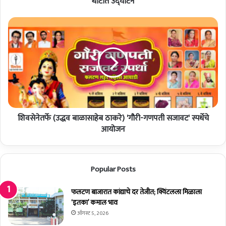
थाटात उद्घाटन
पे
ट्रो
शि
लि
व
य
से
म
ने
व
त
स्टी
र्फे
ल
(
सें
उ
ट
द्ध
र
शिवसेनेतर्फे (उद्धव बाळासाहेब ठाकरे) 'गौरी-गणपती सजावट' स्पर्धेचे
व
चे
बा
आयोजन
मं
ळा
त्र्यां
सा
च्या
हे
Popular Posts
उ
ब
प
ठा
स्थि
क
फलटण बाजारात कांद्याचे दर तेजीत; क्विंटलला मिळाला
ती
रे
‘इतका’ कमाल भाव
त
)
ऑगस्ट 5, 2026
था
'