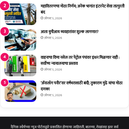
टा
गौ
महावितरणचा मोठा निर्णय; अनेक भागांत इंटरनेट सेवा तात्पुरती
त
री
बंद
उ
-
ऑगस्ट 5, 2026
द्घा
ग
ट
ण
आता युपीआय व्यवहारांवर शुल्क लागणार?
न
प
ऑगस्ट 5, 2026
ती
स
जा
वाहनाचा विमा नसेल तर पेट्रोल पंपांवर इंधन मिळणार नाही :
व
सर्वोच्च न्यायालयाचा प्रस्ताव
ट
ऑगस्ट 5, 2026
'
स्प
‘अ‍ॅनालॉग पनीर’वर वर्षभरासाठी बंदी; तुकाराम मुंढे यांचा मोठा
र्धे
दणका
चे
आ
ऑगस्ट 5, 2026
यो
ज
न
दैनिक स्थैर्यच्या न्यूज पोर्टलद्वारे प्रकाशित होणाऱ्या जाहिराती, बातम्या, लेखांसह इतर सर्व