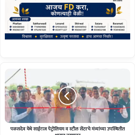
प
ळ
स
दे
व
ये
थे
सा
ई
पळसदेव येथे साईराज पेट्रोलियम व स्टील सेंटरचे मंत्र्यांच्या उपस्थितीत
रा
ज