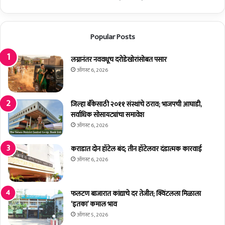
त
हि
६
जे
ह
त
Popular Posts
र
क
ती
लग्नानंतर नववधूच दरोडेखोरांसोबत पसार
दा
ऑगस्ट 6, 2026
ख
ल
;
जिल्हा बँकेसाठी २०११ संस्थांचे ठराव; भाजपची आघाडी,
३
सर्वाधिक सोसायट्यांचा समावेश
१
ऑगस्ट 6, 2026
ऑ
ग
कराडात दोन हॉटेल बंद; तीन हॉटेलवर दंडात्मक कारवाई
स्ट
ऑगस्ट 6, 2026
प
र्यं
त
फलटण बाजारात कांद्याचे दर तेजीत; क्विंटलला मिळाला
मु
‘इतका’ कमाल भाव
द
ऑगस्ट 5, 2026
त