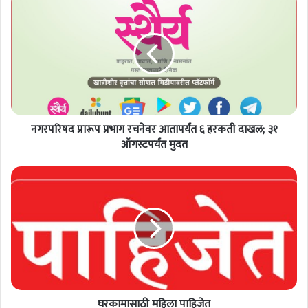
ग
र
प
रि
ष
द
प्रा
रू
नगरपरिषद प्रारूप प्रभाग रचनेवर आतापर्यंत ६ हरकती दाखल; ३१
प
प्र
ऑगस्टपर्यंत मुदत
भा
ग
घ
र
र
च
का
ने
मा
व
सा
र
ठी
आ
म
ता
हि
प
ला
र्यं
घरकामासाठी महिला पाहिजेत
पा