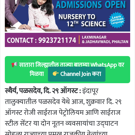
सातारा जिल्ह्यातील ताज्या बातम्या WhatsApp वर
मिळवा
Channel Join करा
स्थैर्य, पळसदेव, दि. २९ ऑगस्ट :
इंदापूर
तालुक्यातील पळसदेव येथे आज, शुक्रवार दि. २९
ऑगस्ट रोजी साईराज पेट्रोलियम आणि साईराज
स्टील सेंटर या दोन नूतन व्यवसायांचा उद्घाटन
सोहळा राज्याच्या प्रमुख राजकीय नेत्यांच्या