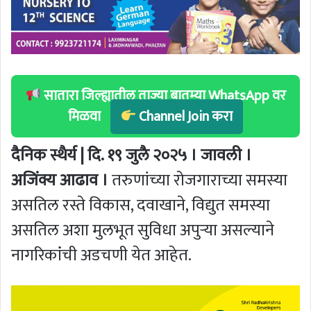
सातारा जिल्ह्यातील ताज्या बातम्या WhatsApp वर
मिळवा
Channel Join करा
दैनिक स्थैर्य | दि. १९ जुलै २०२५ । जावली ।
अजिंक्य आढाव ।
तरुणांच्या रोजगाराच्या समस्या
असतिल रस्ते विकास, दवाखाने, विद्युत समस्या
असतिल अशा मुलभूत सुविधा अपुऱ्या असल्याने
नागरिकांंची अडचणी येत आहेत.