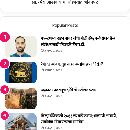
को
प्रा. रमेश आढाव यांचा थोडक्यात जीवनपट
चा
ळ
थो
की
ड
भा
क्या
Popular Posts
ज
त
पा
जी
चा
फलटणच्या रोहन बाबर यांची मोठी झेप; कर्करोगावरील
व
घ
संशोधनासाठी मिळाली पीएच.डी.
न
णा
प
ऑगस्ट 6, 2026
घा
ट
त
रेपो दर कायम, गृह-वाहन कर्जाचा हप्ता ‘जैसे थे’
ऑगस्ट 6, 2026
लग्नानंतर नववधूच दरोडेखोरांसोबत पसार
ऑगस्ट 6, 2026
जिल्हा बँकेसाठी २०११ संस्थांचे ठराव; भाजपची आघाडी,
सर्वाधिक सोसायट्यांचा समावेश
ऑगस्ट 6, 2026