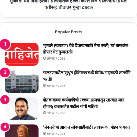
ल
मुंजवडी येथे विवाहितेवर प्राणघातक हल्ला करत विष पाजण्याचा प्रयत्न;
ते
ट
व
पतीसह चौघांवर गुन्हा दाखल
ण
र
म
प्रा
ध्ये
ण
Popular Posts
सु
घा
र
त
वा
क
गुणवरे (फलटण) येथे शिक्षकांसाठी मेगा भरती; ‘या’ तारखांना
त
ह
होणार थेट मुलाखती!
:
ल्ला
ऑगस्ट 7, 2026
प्रां
क
ता
र
फलटणमधील ‘सुश्रुत हॉस्पिटल’मध्ये विविध पदांसाठी तातडीने
धि
त
भरती!
का
वि
ऑगस्ट 7, 2026
री
ष
स
पा
शेतकर्‍यांच्या कर्जमाफीची रक्कम आजपासून खात्यात जमा
चि
ज
होणार; बाबासाहेब पाटील यांची माहिती
न
ण्या
ऑगस्ट 7, 2026
ढो
चा
ले
प्र
‘जेन-झी’चा आवाज लोकशाहीसाठी आवश्यक : मोहन भागवत
य
ऑगस्ट 7, 2026
त्न