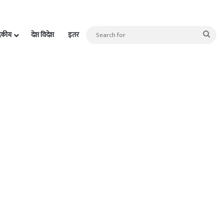
Sea
दकीय
देश विदेश
इतर
for