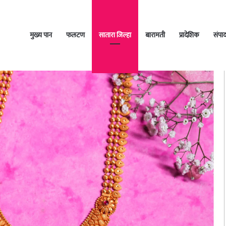
मुख्य पान
फलटण
सातारा जिल्हा
बारामती
प्रादेशिक
संपा