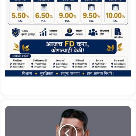
ग
ण
प
त
रा