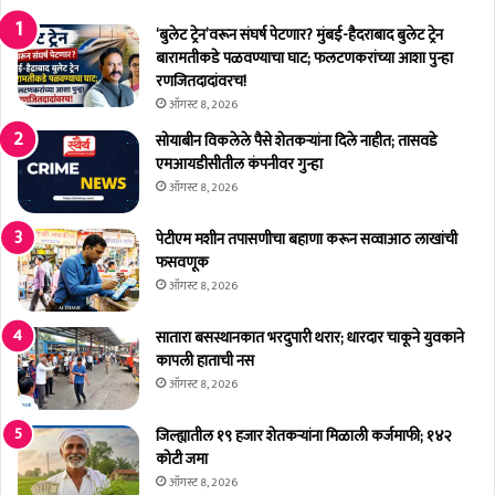
सु
द्धा
‘बुलेट ट्रेन’वरून संघर्ष पेटणार? मुंबई-हैदराबाद बुलेट ट्रेन
का
बारामतीकडे पळवण्याचा घाट; फलटणकरांच्या आशा पुन्हा
ही
रणजितदादांवरच!
च
ऑगस्ट 8, 2026
फ
सोयाबीन विकलेले पैसे शेतकर्‍यांना दिले नाहीत; तासवडे
र
एमआयडीसीतील कंपनीवर गुन्हा
क
ऑगस्ट 8, 2026
प
ड
पेटीएम मशीन तपासणीचा बहाणा करून सव्वाआठ लाखांची
णा
फसवणूक
र
ऑगस्ट 8, 2026
ना
ही
;
सातारा बसस्थानकात भरदुपारी थरार; धारदार चाकूने युवकाने
रा
कापली हाताची नस
जे
ऑगस्ट 8, 2026
ग
टा
जिल्ह्यातील १९ हजार शेतकर्‍यांना मिळाली कर्जमाफी; १४२
चे
कोटी जमा
का
ऑगस्ट 8, 2026