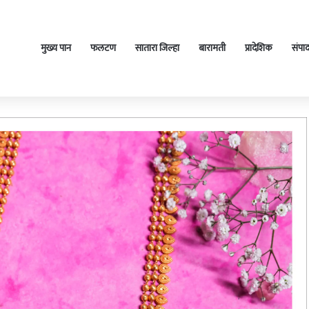
मुख्य पान
फलटण
सातारा जिल्हा
बारामती
प्रादेशिक
संपा