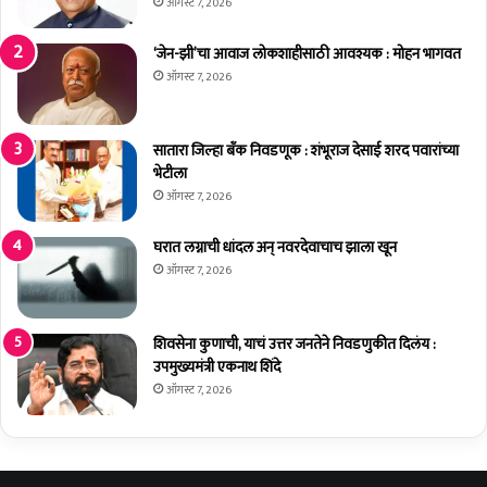
स्वा
ऑगस्ट 7, 2026
जि
ग
त
त
‘जेन-झी’चा आवाज लोकशाहीसाठी आवश्यक : मोहन भागवत
प
क
ऑगस्ट 7, 2026
वा
र
र
ण्या
यां
ची
सातारा जिल्हा बँक निवडणूक : शंभूराज देसाई शरद पवारांच्या
च्या
भू
भेटीला
क
मि
ऑगस्ट 7, 2026
डू
का
न
घ्या
घरात लग्नाची धांदल अन् नवरदेवाचाच झाला खून
अ
वी
ऑगस्ट 7, 2026
भि
–
नं
पा
द
ल
न
शिवसेना कुणाची, याचं उत्तर जनतेने निवडणुकीत दिलंय :
क
उपमुख्यमंत्री एकनाथ शिंदे
मं
त्री
ऑगस्ट 7, 2026
उ
द
य
सा