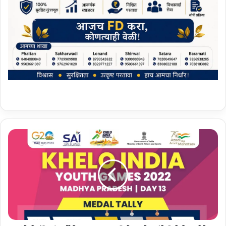
‘
खे
लो
इं
डि
या
’
स्प
र्धे