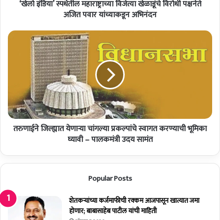
‘खेलो इंडिया’ स्पर्धेतील महाराष्ट्राच्या विजेत्या खेळाडूंचे विरोधी पक्षनेते
ती
ल
अजित पवार यांच्याकडून अभिनंदन
म
हा
त
रा
रु
ष्ट्रा
णा
च्या
ई
वि
ने
जे
जि
त्या
ल्ह्या
खे
त
ळा
ये
डूं
तरुणाईने जिल्ह्यात येणाऱ्या चांगल्या प्रकल्पांचे स्वागत करण्याची भूमिका
णा
चे
ऱ्या
घ्यावी – पालकमंत्री उदय सामंत
वि
चां
रो
ग
धी
ल्या
Popular Posts
प
प्र
क्ष
क
ने
ल्पां
शेतकर्‍यांच्या कर्जमाफीची रक्कम आजपासून खात्यात जमा
ते
चे
होणार; बाबासाहेब पाटील यांची माहिती
अ