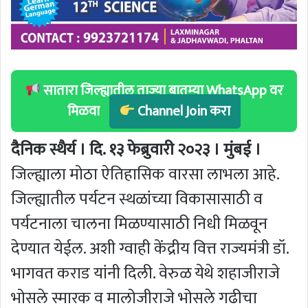
सातारा जिल्ह्यातील ताज्या बातम्या WhatsApp वर
मिळवा
Channel Join करा
दैनिक स्थैर्य । दि. १३ फेब्रुवारी २०२३ । मुंबई ।
जिल्ह्याला मोठा ऐतिहासिक वारसा लाभला आहे.
जिल्ह्यातील पर्यटन स्थळांच्या विकासासाठी व
पर्यटनाला चालना मिळण्यासाठी निधी मिळवून
देण्यात येईल. अशी ग्वाही केंद्रीय वित्त राज्यमंत्री डॉ.
भागवत कराड यांनी दिली. वेरुळ येथे शहाजीराजे
भोसले स्मारक व मालोजीराजे भोसले गढीचा