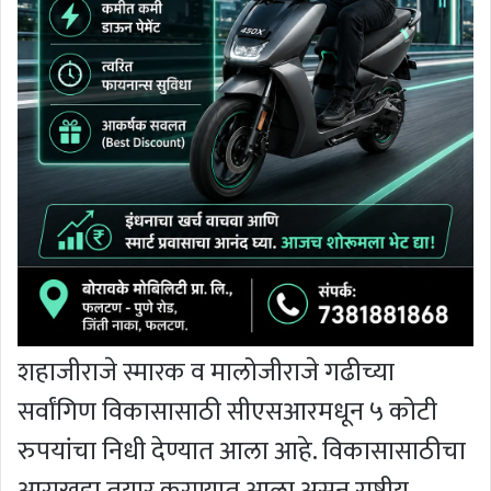
शहाजीराजे स्मारक व मालोजीराजे गढीच्या
सर्वांगिण विकासासाठी सीएसआरमधून ५ कोटी
रुपयांचा निधी देण्यात आला आहे. विकासासाठीचा
आराखडा तयार करण्यात आला असून राष्ट्रीय