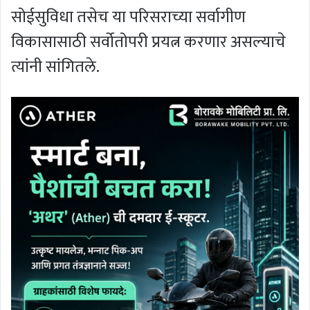
सोईसुविधा तसेच या परिसराच्या सर्वागीण
विकासासाठी सर्वोतोपरी प्रयत्न करणार असल्याचे
त्यांनी सांगितले.