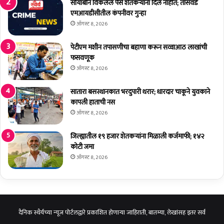
सोयाबीन विकलेले पैसे शेतकर्‍यांना दिले नाहीत; तासवडे
ले
ल
एमआयडीसीतील कंपनीवर गुन्हा
यां
आ
ऑगस्ट 8, 2026
चा
ज
स
चा
पेटीएम मशीन तपासणीचा बहाणा करून सव्वाआठ लाखांची
त्का
पा
फसवणूक
र
णी
ऑगस्ट 8, 2026
सा
ठा
सातारा बसस्थानकात भरदुपारी थरार; धारदार चाकूने युवकाने
कापली हाताची नस
ऑगस्ट 8, 2026
जिल्ह्यातील १९ हजार शेतकर्‍यांना मिळाली कर्जमाफी; १४२
कोटी जमा
ऑगस्ट 8, 2026
दैनिक स्थैर्यच्या न्यूज पोर्टलद्वारे प्रकाशित होणाऱ्या जाहिराती, बातम्या, लेखांसह इतर सर्व