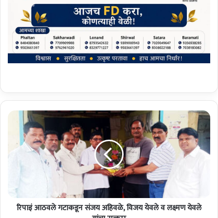
रि
पा
इं
आ
ठ
व
ले
ग
टा
रिपाइं आठवले गटाकडून संजय अहिवळे, विजय येवले व लक्ष्मण येवले
क
डू