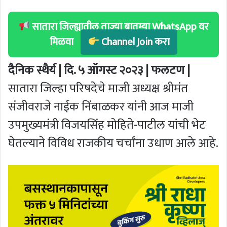
सातारा जिल्ह्यातील ताज्या बातम्या WhatsApp वर
मिळवा
Channel Join करा
दैनिक स्थैर्य | दि. ५ ऑगस्ट २०२३ | फलटण |
सातारा जिल्हा परिषदेचे माजी अध्यक्ष श्रीमंत
संजीवराजे नाईक निंबाळकर यांनी आज माजी
उपमुख्यमंत्री विजयसिंह मोहिते-पाटील यांची भेट
घेतल्याने विविध राजकीय चर्चांना उधाण आले आहे.