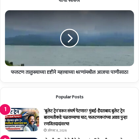
यांचा सत्कार
न
सं
फ
ज
ल
य
ट
अ
ण
हि
ता
व
लु
ळे
क्या
,
च्या
वि
दृ
ज
फलटण तालुक्याच्या दृष्टीने महत्त्वाच्या धरणांमधील आजचा पाणीसाठा
ष्टी
य
ने
ये
म
व
ह
Popular Posts
ले
त्त्वा
व
च्या
ल
‘बुलेट ट्रेन’वरून संघर्ष पेटणार? मुंबई-हैदराबाद बुलेट ट्रेन
ध
क्ष्म
बारामतीकडे पळवण्याचा घाट; फलटणकरांच्या आशा पुन्हा
र
ण
रणजितदादांवरच!
णां
ये
म
ऑगस्ट 8, 2026
व
धी