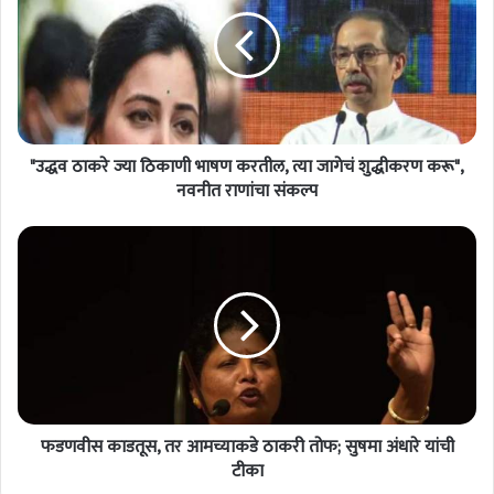
द्ध
व
ठा
क
रे
ज्या
ठि
"उद्धव ठाकरे ज्या ठिकाणी भाषण करतील, त्या जागेचं शुद्धीकरण करू",
का
णी
नवनीत राणांचा संकल्प
भा
ष
फ
ण
ड
क
ण
र
वी
ती
स
ल
का
,
ड
त्या
तू
जा
स
गे
फडणवीस काडतूस, तर आमच्याकडे ठाकरी तोफ; सुषमा अंधारे यांची
,
चं
त
टीका
शु
र