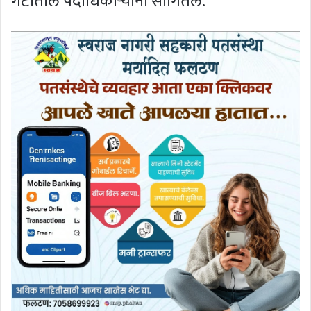
गटातील पदाधिकाऱ्यांनी सांगितले.