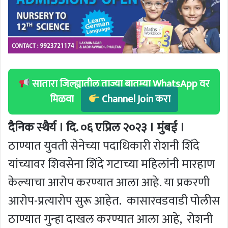
सातारा जिल्ह्यातील ताज्या बातम्या WhatsApp वर
मिळवा
Channel Join करा
दैनिक स्थैर्य । दि. ०६ एप्रिल २०२३ । मुंबई ।
ठाण्यात युवती सेनेच्या पदाधिकारी रोशनी शिंदे
यांच्यावर शिवसेना शिंदे गटाच्या महिलांनी मारहाण
केल्याचा आरोप करण्यात आला आहे. या प्रकरणी
आरोप-प्रत्यारोप सुरू आहेत. कासारवडवाडी पोलीस
ठाण्यात गुन्हा दाखल करण्यात आला आहे, रोशनी