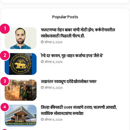
द्धी
आ
क
म
Popular Posts
र
च्या
ण
क
क
डे
फलटणच्या रोहन बाबर यांची मोठी झेप; कर्करोगावरील
रू
ठा
संशोधनासाठी मिळाली पीएच.डी.
"
क
ऑगस्ट 6, 2026
,
री
न
तो
रेपो दर कायम, गृह-वाहन कर्जाचा हप्ता ‘जैसे थे’
व
फ
ऑगस्ट 6, 2026
नी
;
त
सु
रा
ष
लग्नानंतर नववधूच दरोडेखोरांसोबत पसार
णां
मा
ऑगस्ट 6, 2026
चा
अं
सं
धा
क
रे
जिल्हा बँकेसाठी २०११ संस्थांचे ठराव; भाजपची आघाडी,
ल्प
यां
सर्वाधिक सोसायट्यांचा समावेश
ची
ऑगस्ट 6, 2026
टी
का