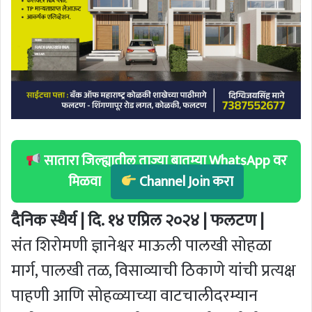
सातारा जिल्ह्यातील ताज्या बातम्या WhatsApp वर
मिळवा
Channel Join करा
दैनिक स्थैर्य | दि. १४ एप्रिल २०२४ | फलटण |
संत शिरोमणी ज्ञानेश्वर माऊली पालखी सोहळा
मार्ग, पालखी तळ, विसाव्याची ठिकाणे यांची प्रत्यक्ष
पाहणी आणि सोहळ्याच्या वाटचालीदरम्यान