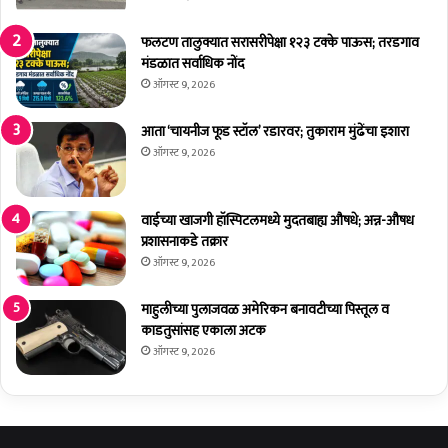
पा
ट
फलटण तालुक्यात सरासरीपेक्षा १२३ टक्के पाऊस; तरडगाव
लां
मंडळात सर्वाधिक नोंद
ची
ऑगस्ट 9, 2026
सा
थ
आता ‘चायनीज फूड स्टॉल’ रडारवर; तुकाराम मुंढेंचा इशारा
दे
ऑगस्ट 9, 2026
णा
र
?
वाईच्या खाजगी हॉस्पिटलमध्ये मुदतबाह्य औषधे; अन्न-औषध
प्रशासनाकडे तक्रार
ऑगस्ट 9, 2026
माहुलीच्या पुलाजवळ अमेरिकन बनावटीच्या पिस्तूल व
काडतुसांसह एकाला अटक
ऑगस्ट 9, 2026