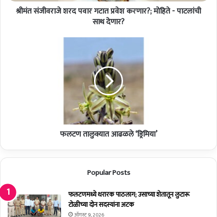
श
श्रीमंत संजीवराजे शरद पवार गटात प्रवेश करणार?; मोहिते - पाटलांची
र
द
साथ देणार?
प
वा
फ
र
ल
ग
ट
टा
ण
त
ता
प्र
लु
वे
क्या
श
त
क
आ
र
फलटण तालुक्यात आढळले ‘ड्रिमिया’
ढ
णा
ळ
र
ले
?
‘
Popular Posts
;
ड्रि
मो
मि
हि
फलटणमध्ये थरारक पाठलाग; उसाच्या शेतातून लुटारू
या
ते
टोळीच्या दोन सदस्यांना अटक
’
-
ऑगस्ट 9, 2026