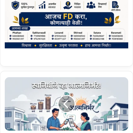
को
ळ
की
:
'
पं
त
प्र
धा