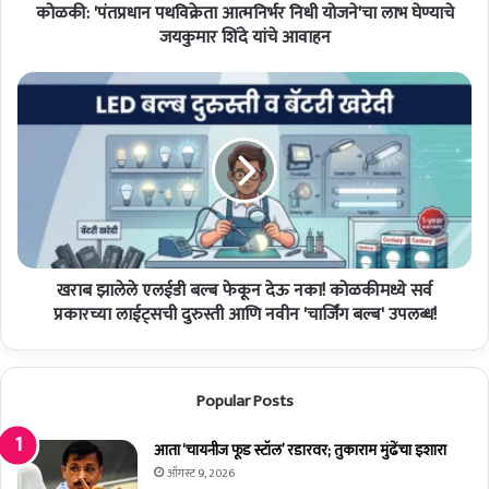
कोळकी: 'पंतप्रधान पथविक्रेता आत्मनिर्भर निधी योजने'चा लाभ घेण्याचे
न
प
जयकुमार शिंदे यांचे आवाहन
थ
वि
ख
क्रे
रा
ता
ब
आ
झा
त्म
ले
नि
ले
र्भ
ए
र
ल
नि
ई
धी
खराब झालेले एलईडी बल्ब फेकून देऊ नका! कोळकीमध्ये सर्व
डी
यो
ब
प्रकारच्या लाईट्सची दुरुस्ती आणि नवीन 'चार्जिंग बल्ब' उपलब्ध!
ज
ल्ब
ने
फे
'
कू
Popular Posts
चा
न
ला
दे
भ
ऊ
आता ‘चायनीज फूड स्टॉल’ रडारवर; तुकाराम मुंढेंचा इशारा
घे
न
ऑगस्ट 9, 2026