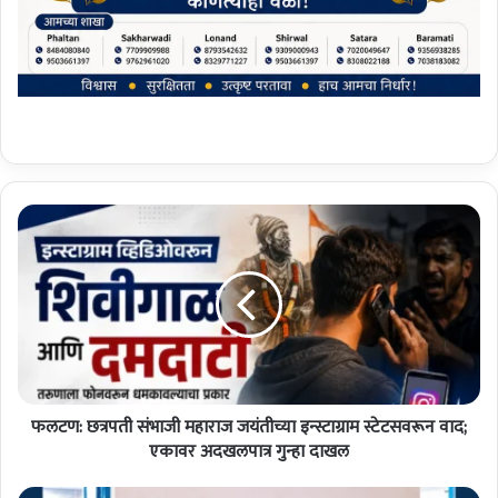
फ
ल
ट
ण
:
छ
त्र
प
ती
फलटण: छत्रपती संभाजी महाराज जयंतीच्या इन्स्टाग्राम स्टेटसवरून वाद;
सं
भा
एकावर अदखलपात्र गुन्हा दाखल
जी
म
भि