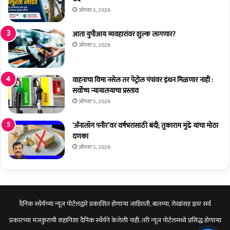
का
वि
ऑगस्ट 5, 2026
व
का
र
सा
आता युपीआय व्यवहारांवर शुल्क लागणार?
अ
च्या
ऑगस्ट 5, 2026
द
मु
ख
ख्य
ल
प्र
वाहनाचा विमा नसेल तर पेट्रोल पंपांवर इंधन मिळणार नाही :
पा
वा
सर्वोच्च न्यायालयाचा प्रस्ताव
त्र
हा
ऑगस्ट 5, 2026
गु
त
न्हा
आ
दा
‘अ‍ॅनालॉग पनीर’वर वर्षभरासाठी बंदी; तुकाराम मुंढे यांचा मोठा
ण
ख
दणका
ले
ल
-
ऑगस्ट 5, 2026
प्रा
.
डॉ
.
प्र
दैनिक स्थैर्यच्या न्यूज पोर्टलद्वारे प्रकाशित होणाऱ्या जाहिराती, बातम्या, लेखांसह इतर सर्व
भा
प्रकारच्या मजकुराची शहानिशा दैनिक स्थैर्यने केलेली नाही. तरी न्यूज पोर्टलमध्ये प्रसिद्ध होणाऱ्या
क