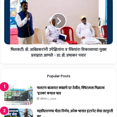
हा
ल
रा
क
ज
टी
ज
:
यं
डॉ
ती
.
च्या
आं
इ
बे
न्स्टा
भिलकटी: डॉ. आंबेडकरांनी उपेक्षितांना व स्त्रियांना विकासाच्या मुख्य
ड
ग्रा
क
प्रवाहात आणले - प्रा. डॉ. प्रभाकर पवार
म
रां
स्टे
नी
ट
उ
Popular Posts
स
पे
व
क्षि
रू
तां
फलटण बाजारात कांद्याचे दर तेजीत; क्विंटलला मिळाला
न
ना
‘इतका’ कमाल भाव
वा
व
ऑगस्ट 5, 2026
द
स्त्रि
;
यां
महावितरणचा मोठा निर्णय; अनेक भागांत इंटरनेट सेवा तात्पुरती
ए
ना
बंद