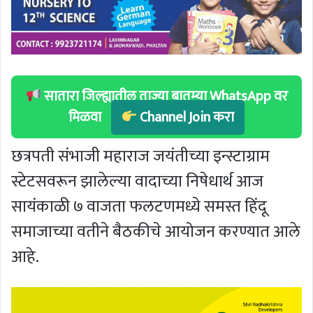
सातारा जिल्ह्यातील ताज्या बातम्या WhatsApp वर
मिळवा
Channel Join करा
छत्रपती संभाजी महाराज जयंतीच्या इन्स्टाग्राम
स्टेटसवरून झालेल्या वादाच्या निषेधार्थ आज
सायंकाळी ७ वाजता फलटणमध्ये समस्त हिंदू
समाजाच्या वतीने बैठकीचे आयोजन करण्यात आले
आहे.