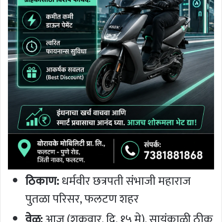
ठिकाण:
धर्मवीर छत्रपती संभाजी महाराज
पुतळा परिसर, फलटण शहर
वेळ:
आज (शुक्रवार, दि. १५ मे), सायंकाळी ठीक