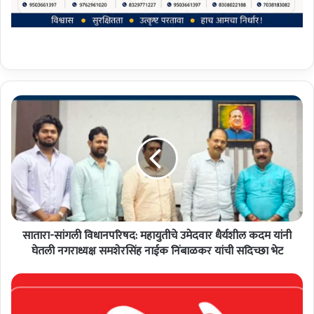
सा
ता
रा
-
सां
ग
ली
वि
धा
सातारा-सांगली विधानपरिषद: महायुतीचे उमेदवार धैर्यशील कदम यांनी
न
प
घेतली नगराध्यक्ष समशेरसिंह नाईक निंबाळकर यांची सदिच्छा भेट
रि
ष
नो
द
क
:
री