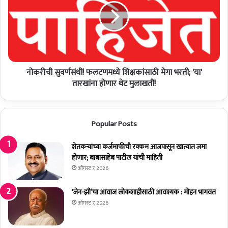
म
ची
हा
सु
यु
व
ती
र्ण
चे
सं
उ
धी
मे
नोकरीची सुवर्णसंधी! फलटणमध्ये शिक्षकांसाठी मेगा भरती; 'या'
!
द
फ
तारखांना होणार थेट मुलाखती!
वा
ल
र
ट
धै
ण
Popular Posts
र्य
म
शी
ध्ये
ल
शि
शेतकर्‍यांच्या कर्जमाफीची रक्कम आजपासून खात्यात जमा
क
क्ष
होणार; बाबासाहेब पाटील यांची माहिती
द
कां
ऑगस्ट 7, 2026
म
सा
यां
ठी
‘जेन-झी’चा आवाज लोकशाहीसाठी आवश्यक : मोहन भागवत
नी
मे
ऑगस्ट 7, 2026
घे
गा
त
भ