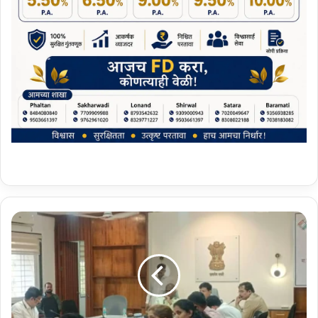
'
ए
क
ही
पा
त्र