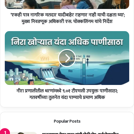
ना
ग
'एकही पात्र नागरिक मतदार यादीबाहेर राहणार नाही याची दक्षता घ्या';
रि
क
मुख्य निवडणूक अधिकारी एस. चोक्कलिंगम यांचे निर्देश
म
त
नी
दा
रा
र
प्र
या
णा
दी
ली
बा
ती
हे
ल
र
ध
रा
र
ह
नीरा प्रणालीतील धरणांमध्ये ९.०१ टीएमसी उपयुक्त पाणीसाठा;
णां
णा
म
गतवर्षीच्या तुलनेत यंदा पाण्याचे प्रमाण अधिक
र
ध्ये
ना
९
ही
.
Popular Posts
या
०
ची
१
द