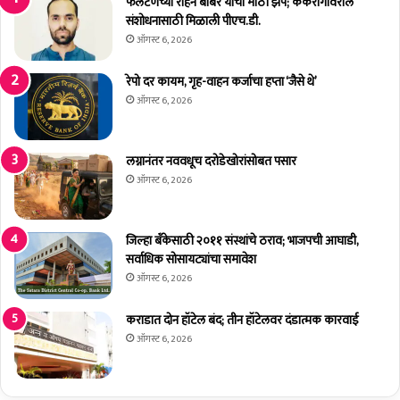
टी
फलटणच्या रोहन बाबर यांची मोठी झेप; कर्करोगावरील
क्ष
ए
संशोधनासाठी मिळाली पीएच.डी.
ता
म
ऑगस्ट 6, 2026
घ्या
सी
'
उ
रेपो दर कायम, गृह-वाहन कर्जाचा हप्ता ‘जैसे थे’
;
प
ऑगस्ट 6, 2026
मु
यु
ख्य
क्त
नि
पा
लग्नानंतर नववधूच दरोडेखोरांसोबत पसार
व
णी
ऑगस्ट 6, 2026
ड
सा
णू
ठा
क
;
जिल्हा बँकेसाठी २०११ संस्थांचे ठराव; भाजपची आघाडी,
अ
ग
सर्वाधिक सोसायट्यांचा समावेश
धि
त
ऑगस्ट 6, 2026
का
व
री
र्षी
ए
कराडात दोन हॉटेल बंद; तीन हॉटेलवर दंडात्मक कारवाई
च्या
स
तु
ऑगस्ट 6, 2026
.
ल
चो
ने
क्क
त