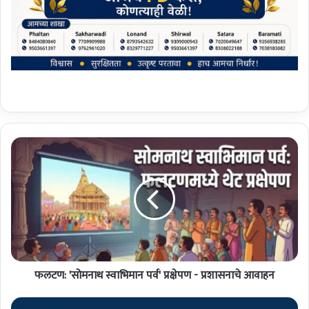
फ
ल
ट
ण
:
'
सो
म
ना
फलटण: 'सोमनाथ स्वाभिमान पर्व' प्रक्षेपण - प्रशासनाचे आवाहन
थ
स्वा
भि
क