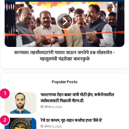
मा
र
न
मा
प
ळा
र्व
:
'
त
प्र
ह
क्षे
सी
प
ल
ण
करमाळा: तहसीलदारांनी गावात जाऊन जनतेचे प्रश्न सोडवावेत -
दा
-
रां
महसूलमंत्री चंद्रशेखर बावनकुळे
प्र
नी
शा
गा
स
वा
Popular Posts
ना
त
चे
जा
आ
ऊ
फलटणच्या रोहन बाबर यांची मोठी झेप; कर्करोगावरील
वा
न
संशोधनासाठी मिळाली पीएच.डी.
ह
ज
ऑगस्ट 6, 2026
न
न
ते
रेपो दर कायम, गृह-वाहन कर्जाचा हप्ता ‘जैसे थे’
चे
ऑगस्ट 6, 2026