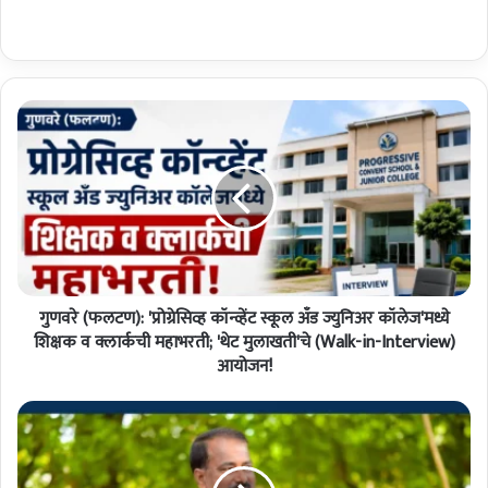
गु
ण
व
रे
(
फ
ल
ट
ण
गुणवरे (फलटण): 'प्रोग्रेसिव्ह कॉन्व्हेंट स्कूल अँड ज्युनिअर कॉलेज'मध्ये
)
:
शिक्षक व क्लार्कची महाभरती; 'थेट मुलाखती'चे (Walk-in-Interview)
'
आयोजन!
प्रो
ग्रे
का
सि
र्य
व्ह
का
कॉ
ळ