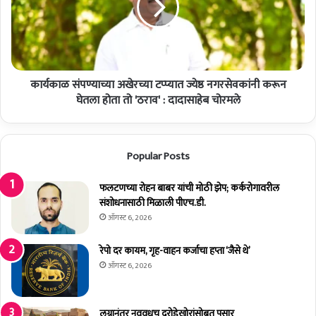
न्व्हें
सं
ट
प
स्कू
ण्या
ल
च्या
अँ
अ
ड
कार्यकाळ संपण्याच्या अखेरच्या टप्प्यात ज्येष्ठ नगरसेवकांनी करून
खे
ज्यु
र
घेतला होता तो 'ठराव' : दादासाहेब चोरमले
नि
च्या
अ
ट
र
प्प्या
Popular Posts
कॉ
त
ले
ज्ये
ज
ष्ठ
फलटणच्या रोहन बाबर यांची मोठी झेप; कर्करोगावरील
'
न
संशोधनासाठी मिळाली पीएच.डी.
म
ग
ऑगस्ट 6, 2026
ध्ये
र
शि
से
रेपो दर कायम, गृह-वाहन कर्जाचा हप्ता ‘जैसे थे’
क्ष
व
ऑगस्ट 6, 2026
क
कां
व
नी
क्ला
क
लग्नानंतर नववधूच दरोडेखोरांसोबत पसार